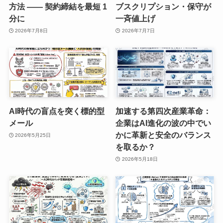
方法 —— 契約締結を最短 1
ブスクリプション・保守が
分に
一斉値上げ
2026年7月8日
2026年7月7日
AI時代の盲点を突く標的型
加速する第四次産業革命：
メール
企業はAI進化の波の中でい
かに革新と安全のバランス
2026年5月25日
を取るか？
2026年5月18日