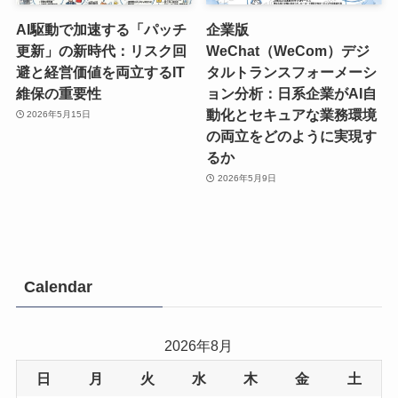
AI駆動で加速する「パッチ
企業版
更新」の新時代：リスク回
WeChat（WeCom）デジ
避と経営価値を両立するIT
タルトランスフォーメーシ
維保の重要性
ョン分析：日系企業がAI自
動化とセキュアな業務環境
2026年5月15日
の両立をどのように実現す
るか
2026年5月9日
Calendar
2026年8月
日
月
火
水
木
金
土