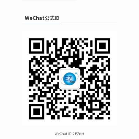
WeChat公式ID
WeChat ID：EZnet