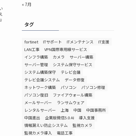
、
« 7月
い
え
お
タグ
fortinet
ITサポート
ITメンテナンス
IT支援
LAN工事
VPN国際専用線サービス
インフラ構築
カメラ
サーバー構築
サーバー管理
システム保守サービス
システム構築保守
テレビ会議
テレビ会議システム
データ修復
ネットワーク構築
パソコン
パソコン修理
パソコン復旧
ファイアウォール構築
メールサーバー
ランサムウェア
レンタルサーバー
上海
中国
中国事務所
中国進出
企業版微信5.0 AI
導入支援
情報漏えい防止システム
監視カメラ
監視カメラ導入
電話工事