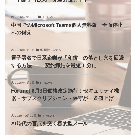
2026年7月23日
IT NEWS
中国でのMicrosoft Teams個人無料版 全面停止
への備え
2026年7月8日
出退勤システム
電子署名で日系企業が「印鑑」の落とし穴を回避
する方法 —— 契約締結を最短 1 分に
2026年7月7日
IT NEWS
Fortinet 8月3日価格改定施行：セキュリティ機
器・サブスクリプション・保守が一斉値上げ
2026年5月25日
IT NEWS
AI時代の盲点を突く標的型メール