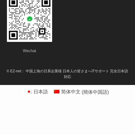
Wechat
©
EZ-net： 中国上海の日系企業様 日本人の皆さまへITサポート 完全日本語
対応
日本語
简体中文
(
簡体中国語
)