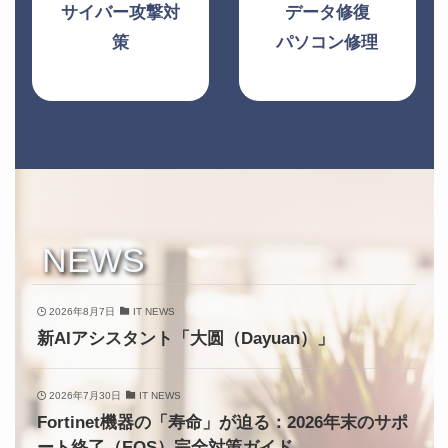
サイバー攻撃対
データ修復
策
パソコン修理
NEWS
2026年8月7日
IT NEWS
新AIアシスタント「大圆（Dayuan）」
2026年7月30日
IT NEWS
Fortinet機器の「寿命」が迫る：2026年末のサポ
ート終了（EOS）完全対策ガイド