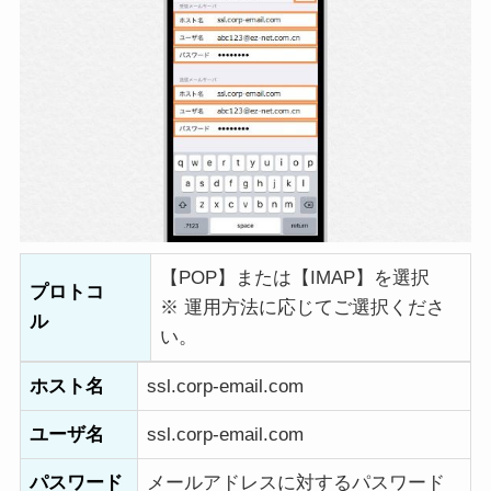
【POP】または【IMAP】を選択
プロトコ
※ 運用方法に応じてご選択くださ
ル
い。
ホスト名
ssl.corp-email.com
ユーザ名
ssl.corp-email.com
パスワード
メールアドレスに対するパスワード