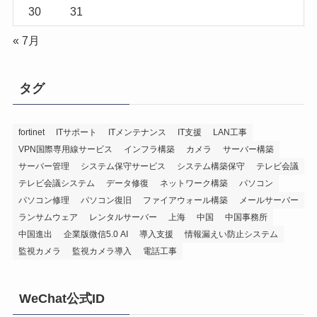
30
31
« 7月
タグ
fortinet
ITサポート
ITメンテナンス
IT支援
LAN工事
VPN国際専用線サービス
インフラ構築
カメラ
サーバー構築
サーバー管理
システム保守サービス
システム構築保守
テレビ会議
テレビ会議システム
データ修復
ネットワーク構築
パソコン
パソコン修理
パソコン復旧
ファイアウォール構築
メールサーバー
ランサムウェア
レンタルサーバー
上海
中国
中国事務所
中国進出
企業版微信5.0 AI
導入支援
情報漏えい防止システム
監視カメラ
監視カメラ導入
電話工事
WeChat公式ID