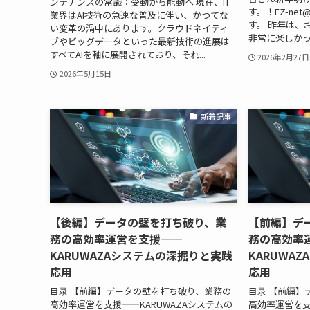
ンテナンスの常識：受動から能動へ 現在、IT
す。！EZ-ne
業界はAI技術の急速な普及に伴い、かつてな
す。 昨年は、
い変革の渦中にあります。クラウドネイティ
非常に楽しかっ
ブやビッグデータといった最新技術の進展は
すべてAIを軸に展開されており、それ...
2026年2月27日
2026年5月15日
新着記事
【後編】データの壁を打ち破り、業
【前編】デ
務の高効率運営を支援——
務の高効率
KARUWAZAシステムの深掘りと実践
KARUWA
応用
応用
目录 【前編】データの壁を打ち破り、業務の
目录 【前編】
高効率運営を支援——KARUWAZAシステムの
高効率運営を支