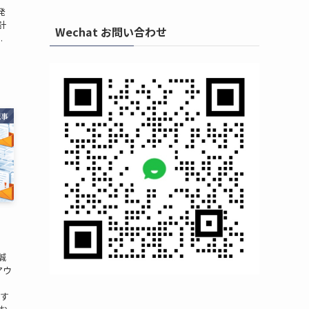
発
計
Wechat お問い合わせ
.
記事
誠
アウ
／
連す