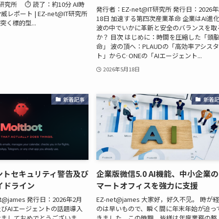
IT研究所 ⏱️ 読了：約10分 AI時
発行者：EZ-net@IT研究所 発行日：2026
ポート | EZ-net@IT研究所
18日 加速する第四次産業革命 企業はAI進
突く標的型...
波の中でいかに革新と安全のバランスを取
か？ 目次 はじめに：時間を圧縮した「頭
命」 波の頂へ：PLAUDの「高効率アシス
ト」からC·ONEの「AIエージェント...
2026年5月18日
新着記事
新着
ェントセキュリティ警告及び
企業版微信5.0 AI機能、中小企業
イドライン
マートオフィスを強力に支援
t@james 発行日：2026年2月
EZ-net@james 大家好，好久不见。 時が
拶及びAIエージェントの話題導入
のは早いもので、瞬く間に年末年始が迫っ
けましておめでとうございま
きました。この時期、皆様は年度業務の整