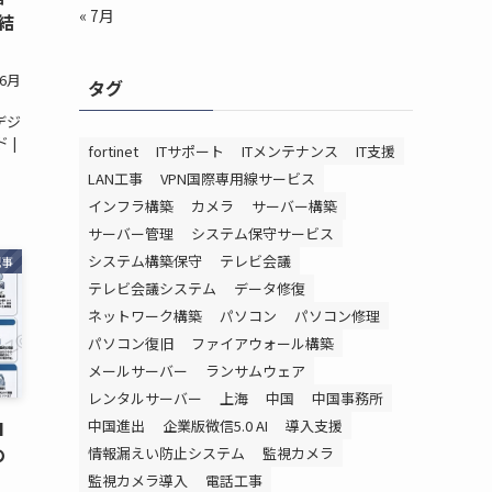
« 7月
結
年6月
タグ
デジ
 |
fortinet
ITサポート
ITメンテナンス
IT支援
LAN工事
VPN国際専用線サービス
インフラ構築
カメラ
サーバー構築
サーバー管理
システム保守サービス
システム構築保守
テレビ会議
記事
テレビ会議システム
データ修復
ネットワーク構築
パソコン
パソコン修理
パソコン復旧
ファイアウォール構築
メールサーバー
ランサムウェア
レンタルサーバー
上海
中国
中国事務所
中国進出
企業版微信5.0 AI
導入支援
I
の
情報漏えい防止システム
監視カメラ
監視カメラ導入
電話工事