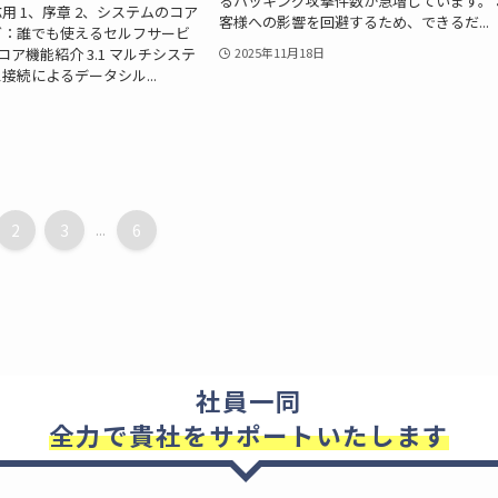
るハッキング攻撃件数が急増しています。 
用 1、序章 2、システムのコア
客様への影響を回避するため、できるだ...
グ：誰でも使えるセルフサービ
、コア機能紹介 3.1 マルチシステ
2025年11月18日
接続によるデータシル...
2
3
...
6
社員一同
全力で貴社をサポートいたします