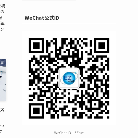
年5月
化の
WeChat公式ID
る
脳革
タン
記事
のス
経つ
て
WeChat ID：EZnet