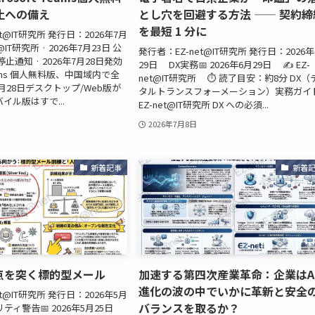
止への備え
とし穴を回避する方法 —— 契約締
を最短 1 分に
t@IT研究所 発行日：2026年7月
@IT研究所 · 2026年7月23日 公
発行者：EZ-net@IT研究所 発行日：2026
停止通知 · 2026年7月28日発効
29日 DX実務📅 2026年6月29日 ✍️ EZ-
 Teams 個人無料版、中国域内で全
net@IT研究所 ⏱️ 読了目安：約8分 DX（
月28日デスクトップ/Web版が
タルトランスフォーメーション）実務ガイド
イル版はすで...
EZ-net@IT研究所 DX への必須...
2026年7月8日
新着記事
新着
盲点を突く標的型メール
加速する第四次産業革命：企業はA
進化の波の中でいかに革新と安全
t@IT研究所 発行日：2026年5月
バランスを取るか？
ティ警告📅 2026年5月25日