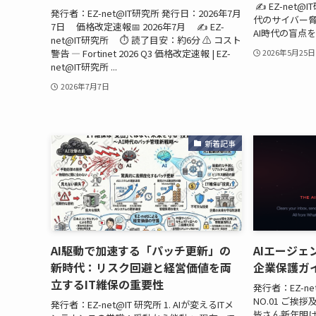
✍️ EZ-net@
発行者：EZ-net@IT研究所 発行日：2026年7月
代のサイバー脅威レ
7日 価格改定速報📅 2026年7月 ✍️ EZ-
AI時代の盲点を
net@IT研究所 ⏱️ 読了目安：約6分 ⚠️ コスト
警告 — Fortinet 2026 Q3 価格改定速報 | EZ-
2026年5月25日
net@IT研究所 ...
2026年7月7日
新着記事
AI駆動で加速する「パッチ更新」の
AIエージ
新時代：リスク回避と経営価値を両
企業保護ガ
立するIT維保の重要性
発行者：EZ-ne
NO.01 ご挨
発行者：EZ-net@IT 研究所 1. AIが変えるITメ
皆さん新年明