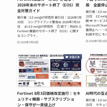
2026年末のサポート終了（EOS）完
版 全面停
全対策ガイド
発行者：EZ-ne
23日 EZ-net
発行者：EZ-net@IT研究所 発行日：2026年7月
開 📢 サービス
30日 コンプライアンス警告📅 2026年7月30
Microsoft
日 ✍️ EZ-net@IT研究所 ⏱️ 読了：約8分 ⚠️
面停止へ——7
Fortinet 機器のサポート終了（EOS）に関す
利用不可に モバ
るコンプライ...
2026年7月23日
2026年7月30日
新着記事
Fortinet 8月3日価格改定施行：セキ
AI時代の
ュリティ機器・サブスクリプショ
発行者：EZ-ne
ン・保守が一斉値上げ
25日 セキュリ