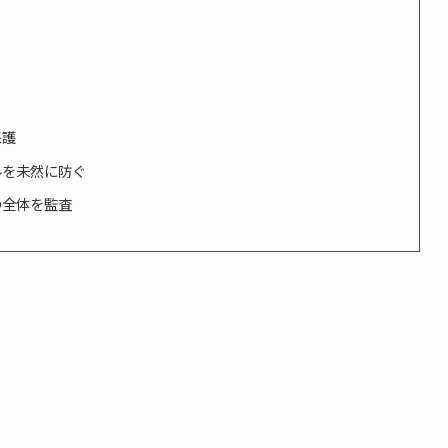
保護
ルを未然に防ぐ
の全体を監査