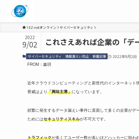
EZ-netオンライン
サイバーセキュリティ
2022
これさえあれば企業の「デ
9/02
サイバーセキュリティ
情報漏えい防止
新着記事
2022年9月2日
FROM：鑫玥
近年クラウドコンピューティングと新世代のインターネット
脅威はより
「興味主導」
になっています。
頻繁に発生するデータ漏えい事件に直面して多くの企業がデ
ためには
セキュリティスキル
が不可欠です。
トラフィック
が多くてユーザー数が多いほどハッカーに狙わ