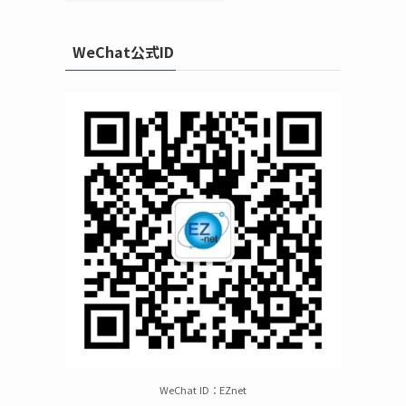
WeChat公式ID
WeChat ID：EZnet