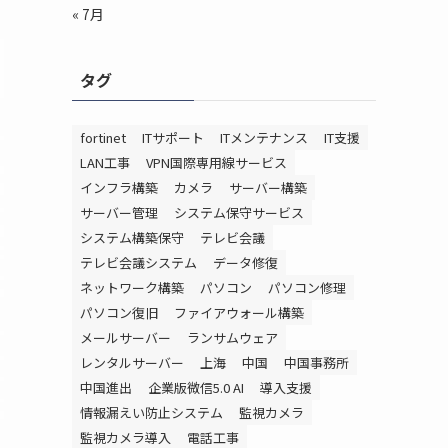
« 7月
タグ
fortinet
ITサポート
ITメンテナンス
IT支援
LAN工事
VPN国際専用線サービス
インフラ構築
カメラ
サーバー構築
サーバー管理
システム保守サービス
システム構築保守
テレビ会議
テレビ会議システム
データ修復
ネットワーク構築
パソコン
パソコン修理
パソコン復旧
ファイアウォール構築
メールサーバー
ランサムウェア
レンタルサーバー
上海
中国
中国事務所
中国進出
企業版微信5.0 AI
導入支援
情報漏えい防止システム
監視カメラ
監視カメラ導入
電話工事