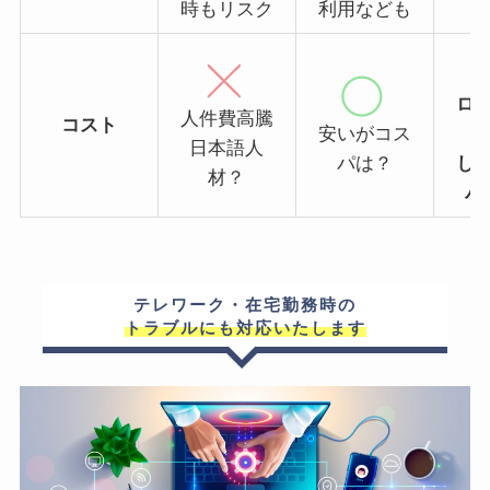
時もリスク
利用なども
ロ
人件費高騰
コスト
安いがコス
日本語人
パは？
し
材？
パ
テレワーク・在宅勤務時の
トラブルにも対応いたします