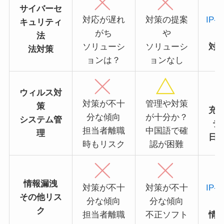
サイバーセ
対応が遅れ
対策の提案
IP-g
キュリティ
がち
や
法
ソリューシ
ソリューシ
対
法対策
ョンは？
ョンなし
ウィルス対
対策が不十
管理や対策
策
充
分な傾向
が十分か？
システム管
テ
担当者離職
中国語で確
理
日
時もリスク
認が困難
情報漏洩
対策が不十
対策が不十
IP-g
その他リス
分な傾向
分な傾向
ク
担当者離職
不正ソフト
情