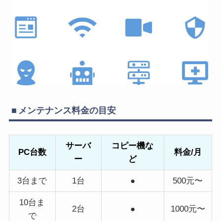
メンテナンス料金の目安
サーバ
コピー機な
PC台数
料金/月
ー
ど
3台まで
1台
●
500元〜
10台ま
2台
●
1000元〜
で