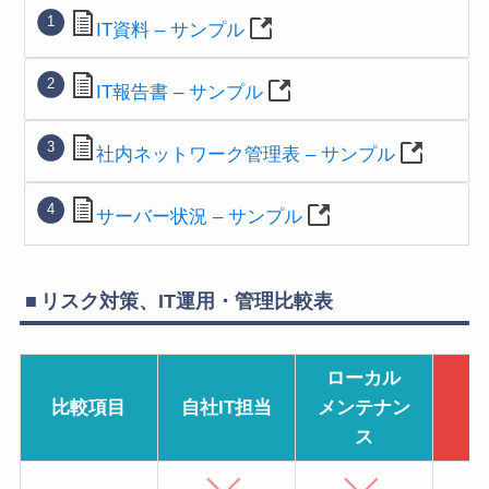
IT資料 – サンプル
IT報告書 – サンプル
社内ネットワーク管理表 – サンプル
サーバー状況 – サンプル
リスク対策、IT運用・管理比較表
ローカル
比較項目
自社IT担当
メンテナン
E
ス