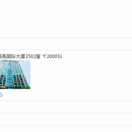
国际大厦2502室 〒200051
ら