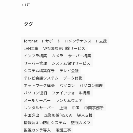
« 7月
タグ
fortinet
ITサポート
ITメンテナンス
IT支援
LAN工事
VPN国際専用線サービス
インフラ構築
カメラ
サーバー構築
サーバー管理
システム保守サービス
システム構築保守
テレビ会議
テレビ会議システム
データ修復
ネットワーク構築
パソコン
パソコン修理
パソコン復旧
ファイアウォール構築
メールサーバー
ランサムウェア
レンタルサーバー
上海
中国
中国事務所
中国進出
企業版微信5.0 AI
導入支援
情報漏えい防止システム
監視カメラ
監視カメラ導入
電話工事