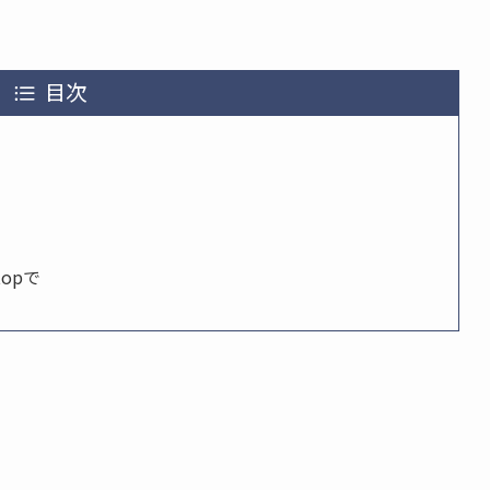
目次
opで