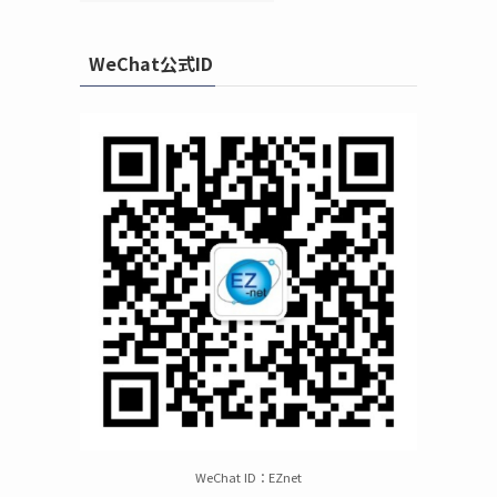
WeChat公式ID
WeChat ID：EZnet