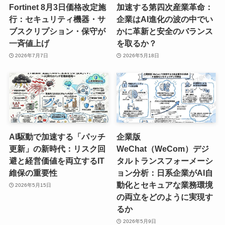
Fortinet 8月3日価格改定施
加速する第四次産業革命：
行：セキュリティ機器・サ
企業はAI進化の波の中でい
ブスクリプション・保守が
かに革新と安全のバランス
一斉値上げ
を取るか？
2026年7月7日
2026年5月18日
AI駆動で加速する「パッチ
企業版
更新」の新時代：リスク回
WeChat（WeCom）デジ
避と経営価値を両立するIT
タルトランスフォーメーシ
維保の重要性
ョン分析：日系企業がAI自
動化とセキュアな業務環境
2026年5月15日
の両立をどのように実現す
るか
2026年5月9日