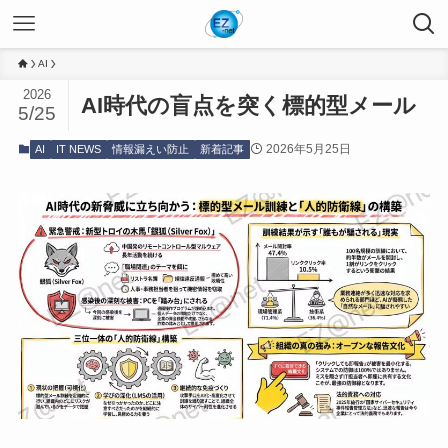
AI
2026
AI時代の盲点を突く標的型メール
5/25
2026年5月25日
AI
IT NEWS
情報漏えい防止
新着記事