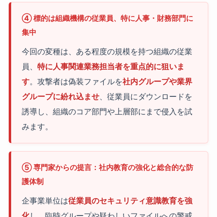
④ 標的は組織機構の従業員、特に人事・財務部門に
集中
今回の変種は、ある程度の規模を持つ組織の従業
員、
特に人事関連業務担当者を重点的に狙いま
す
。攻撃者は偽装ファイルを
社内グループや業界
グループに紛れ込ませ
、従業員にダウンロードを
誘導し、組織のコア部門や上層部にまで侵入を試
みます。
⑤ 専門家からの提言：社内教育の強化と総合的な防
護体制
企事業単位は
従業員のセキュリティ意識教育を強
化
し、臨時グループや疑わしいファイルへの警戒