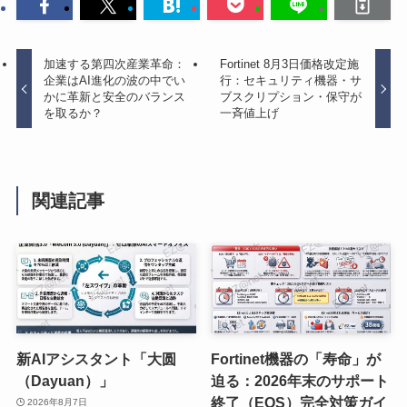
加速する第四次産業革命：
Fortinet 8月3日価格改定施
企業はAI進化の波の中でい
行：セキュリティ機器・サ
かに革新と安全のバランス
ブスクリプション・保守が
を取るか？
一斉値上げ
関連記事
新AIアシスタント「大圆
Fortinet機器の「寿命」が
（Dayuan）」
迫る：2026年末のサポート
終了（EOS）完全対策ガイ
2026年8月7日