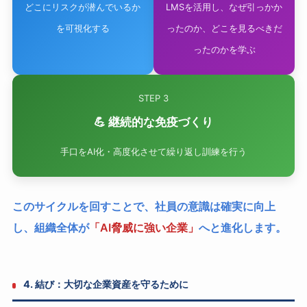
どこにリスクが潜んでいるか
LMSを活用し、なぜ引っかか
を可視化する
ったのか、どこを見るべきだ
ったのかを学ぶ
STEP 3
💪 継続的な免疫づくり
手口をAI化・高度化させて繰り返し訓練を行う
このサイクルを回すことで、社員の意識は確実に向上
し、組織全体が
「AI脅威に強い企業」
へと進化します。
4. 結び：大切な企業資産を守るために