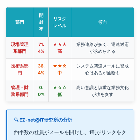
開
リスク
部門
封
傾向
レベル
率
現場管理
71.
★★★
業務連絡が多く、迅速対応
系部門
4%
高
が求められる
技術系部
36.
★★☆
システム関連メールに警戒
門
4%
中
心はあるが油断も
管理・財
0.
★☆☆
高い意識と慎重な業務文化
務系部門
0%
低
が功を奏す
🔍 EZ-net@IT研究所の分析
約半数の社員がメールを開封し、1割がリンクをク