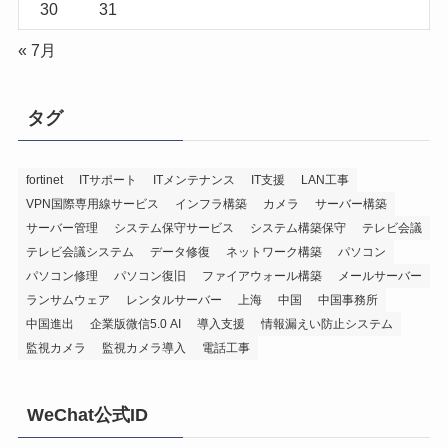
30
31
« 7月
タグ
fortinet
ITサポート
ITメンテナンス
IT支援
LAN工事
VPN国際専用線サービス
インフラ構築
カメラ
サーバー構築
サーバー管理
システム保守サービス
システム構築保守
テレビ会議
テレビ会議システム
データ修復
ネットワーク構築
パソコン
パソコン修理
パソコン復旧
ファイアウォール構築
メールサーバー
ランサムウェア
レンタルサーバー
上海
中国
中国事務所
中国進出
企業版微信5.0 AI
導入支援
情報漏えい防止システム
監視カメラ
監視カメラ導入
電話工事
WeChat公式ID