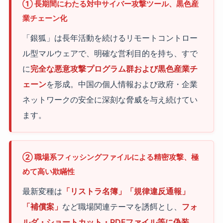
① 長期間にわたる対中サイバー攻撃ツール、黒色産
業チェーン化
「銀狐」は長年活動を続けるリモートコントロー
ル型マルウェアで、明確な営利目的を持ち、すで
に
完全な悪意攻撃プログラム群および黒色産業チ
ェーン
を形成。中国の個人情報および政府・企業
ネットワークの安全に深刻な脅威を与え続けてい
ます。
② 職場系フィッシングファイルによる精密攻撃、極
めて高い欺瞞性
最新変種は
「リストラ名簿」「規律違反通報」
「補償案」
など職場関連テーマを誘餌とし、
フォ
ルダ・ショートカット・PDFファイル等に偽装
。