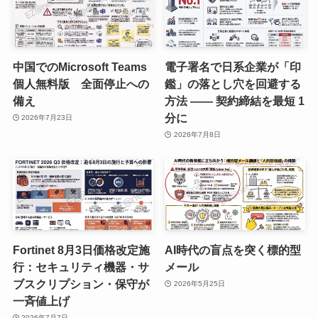
中国でのMicrosoft Teams
電子署名で日系企業が「印
個人無料版 全面停止への
鑑」の落とし穴を回避する
備え
方法 —— 契約締結を最短 1
分に
2026年7月23日
2026年7月8日
Fortinet 8月3日価格改定施
AI時代の盲点を突く標的型
行：セキュリティ機器・サ
メール
ブスクリプション・保守が
2026年5月25日
一斉値上げ
2026年7月7日