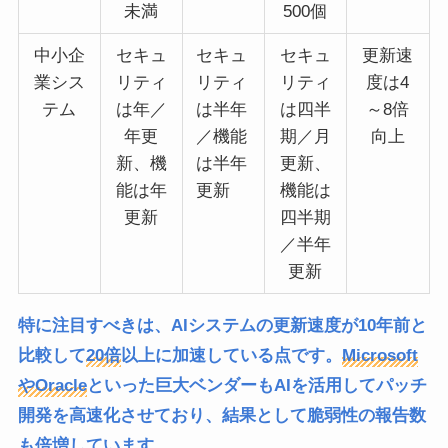
未満
500個
中小企
セキュ
セキュ
セキュ
更新速
業シス
リティ
リティ
リティ
度は4
テム
は年／
は半年
は四半
～8倍
年更
／機能
期／月
向上
新、機
は半年
更新、
能は年
更新
機能は
更新
四半期
／半年
更新
特に注目すべきは、AIシステムの更新速度が10年前と
比較して
20倍
以上に加速している点です。
Microsoft
やOracle
といった巨大ベンダーもAIを活用してパッチ
開発を高速化させており、結果として脆弱性の報告数
も倍増しています。