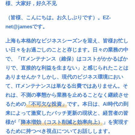
様、大家好，好久不见
（皆様、こんにちは。お久しぶりです）。EZ-
net@jamesです。
上海も本格的なビジネスシーズンを迎え、皆様お忙し
い日々をお過ごしのことと存じます。日々の業務の中
で、「ITメンテナンス（維保）はコストがかかるばか
りで、直接的な利益を生まない」と感じられたことは
ありませんか？しかし、現代のビジネス環境におい
て、ITメンテナンスは単なる出費ではありません。そ
れは、不測の事態から業務を止めることなく継続させ
るための
「不可欠な投資」
です。本日は、AI時代の到
来によって激変したパッチ更新の現状と、経営者の皆
様が「
降本増効（コスト削減と効率向上）
」を実現す
るために持つべき視点についてお話しします。