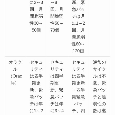
に2～3
～8
新、緊
回、月
回、月
急パッ
間脆弱
間脆弱
チは月
性30～
性50～
に1～2
50個
70個
回、月
間脆弱
性80～
120個
オラク
セキュ
セキュ
セキュ
通常の
ル
リティ
リティ
リティ
サイク
（Orac
は四半
は四半
は四半
ルは不
le）
期更
期更
期更新
変、緊
新、緊
新、緊
＋四半
急パッ
急パッ
急パッ
期緊急
チと脆
チは年
チは年
パッ
弱性の
に1～2
に3～4
チ、四
数は継