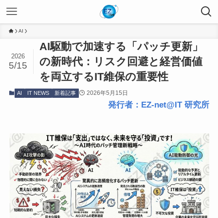
AI
AI駆動で加速する「パッチ更新」
2026
の新時代：リスク回避と経営価値
5/15
を両立するIT維保の重要性
2026年5月15日
AI
IT NEWS
新着記事
発行者：EZ-net@IT 研究所