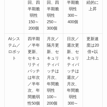
回、四
回、四
半期脆
続的に
半期脆
半期脆
弱性
上昇
弱性
弱性
300～
150～
250～
400個
200個
300個
AIシス
四半期
月次／
日次／
更新速
テム／
／半年
隔月更
週次更
度は20
ロボッ
更新、
新、セ
新、セ
倍+以
ト
セキュ
キュリ
キュリ
上向上
リティ
ティパ
ティパ
パッチ
ッチは
ッチは
は年次
月次、
週次／
／半年
年間脆
月次、
次、年
弱性
年間脆
間脆弱
100～
弱性
性50個
200個
300～