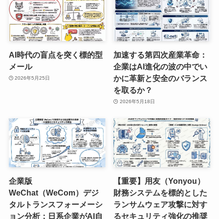
AI時代の盲点を突く標的型
加速する第四次産業革命：
メール
企業はAI進化の波の中でい
かに革新と安全のバランス
2026年5月25日
を取るか？
2026年5月18日
企業版
【重要】用友（Yonyou）
WeChat（WeCom）デジ
財務システムを標的とした
タルトランスフォーメーシ
ランサムウェア攻撃に対す
ョン分析：日系企業がAI自
るセキュリティ強化の推奨