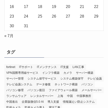
16
17
18
19
20
21
22
23
24
25
26
27
28
29
30
31
« 7月
タグ
fortinet
ITサポート
ITメンテナンス
IT支援
LAN工事
VPN国際専用線サービス
インフラ構築
カメラ
サーバー構築
サーバー管理
システム保守サービス
システム構築保守
テレビ会議
テレビ会議システム
データ修復
ネットワーク構築
パソコン
パソコン修理
パソコン復旧
ファイアウォール構築
メールサーバー
ランサムウェア
レンタルサーバー
上海
中国
中国事務所
中国進出
企業版微信5.0 AI
導入支援
情報漏えい防止システム
監視カメラ
監視カメラ導入
電話工事