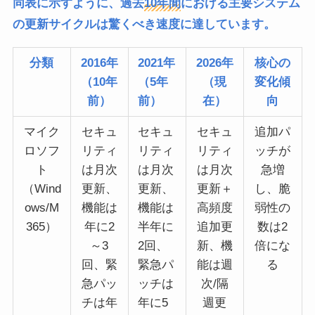
同表に示すように、過去
10年間
における主要システム
の更新サイクルは驚くべき速度に達しています。
分類
2016年
2021年
2026年
核心の
（10年
（5年
（現
変化傾
前）
前）
在）
向
マイク
セキュ
セキュ
セキュ
追加パ
ロソフ
リティ
リティ
リティ
ッチが
ト
は月次
は月次
は月次
急増
（Wind
更新、
更新、
更新＋
し、脆
ows/M
機能は
機能は
高頻度
弱性の
365）
年に2
半年に
追加更
数は2
～3
2回、
新、機
倍にな
回、緊
緊急パ
能は週
る
急パッ
ッチは
次/隔
チは年
年に5
週更