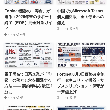
Fortinet機器の「寿命」が
中国でのMicrosoft Teams
迫る：2026年末のサポート
個人無料版 全面停止への
終了（EOS）完全対策ガイ
備え
ド
2026年7月23日
2026年7月30日
電子署名で日系企業が「印
Fortinet 8月3日価格改定施
鑑」の落とし穴を回避する
行：セキュリティ機器・サ
方法 —— 契約締結を最短 1
ブスクリプション・保守が
分に
一斉値上げ
2026年7月8日
2026年7月7日