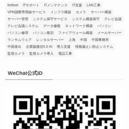
fortinet
ITサポート
ITメンテナンス
IT支援
LAN工事
VPN国際専用線サービス
インフラ構築
カメラ
サーバー構築
サーバー管理
システム保守サービス
システム構築保守
テレビ会議
テレビ会議システム
データ修復
ネットワーク構築
パソコン
パソコン修理
パソコン復旧
ファイアウォール構築
メールサーバー
ランサムウェア
レンタルサーバー
上海
中国
中国事務所
中国進出
企業版微信5.0 AI
導入支援
情報漏えい防止システム
監視カメラ
監視カメラ導入
電話工事
WeChat公式ID