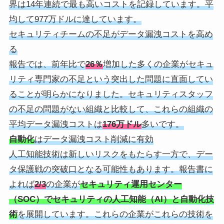
界は14年連続で最も高いコストを記録しています。平
均して977万ドルに達しています。
セキュリティチームの不足がデータ漏洩コストを高め
る
報告では、前年比で
26％
増加した多くの企業がセキュ
リティ専門家の不足という突出した問題に直面してい
ることが明らかになりました。セキュリティスタッフ
の不足の問題がない組織と比較して、これらの組織の
平均データ漏洩コストは
176万ドル
多いです。
自動化
はデータ漏洩コスト削減に有効
人工知能技術は新しいリスクをもたらす一方で、デー
タ保護戦の突破口となる可能性もあります。報告書に
よれば
2/3
の企業が
セキュリティ運用センター
（SOC）でセキュリティの人工知能（AI）と自動化技
術
を展開しています。これらの企業がこれらの技術を