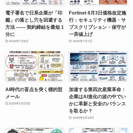
電子署名で日系企業が「印
Fortinet 8月3日価格改定施
鑑」の落とし穴を回避する
行：セキュリティ機器・サ
方法 —— 契約締結を最短 1
ブスクリプション・保守が
分に
一斉値上げ
2026年7月8日
2026年7月7日
AI時代の盲点を突く標的型
加速する第四次産業革命：
メール
企業はAI進化の波の中でい
かに革新と安全のバランス
2026年5月25日
を取るか？
2026年5月18日