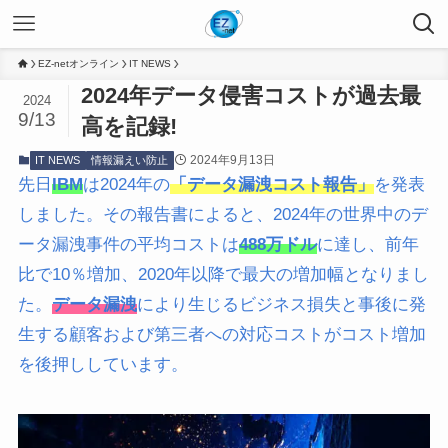
EZ-netオンライン
IT NEWS
2024年データ侵害コストが過去最
2024
9/13
高を記録!
2024年9月13日
IT NEWS
情報漏えい防止
先日
IBM
は2024年の
「データ漏洩コスト報告」
を発表
しました。その報告書によると、2024年の世界中のデ
ータ漏洩事件の平均コストは
488万ドル
に達し、前年
比で10％増加、2020年以降で最大の増加幅となりまし
た。
データ漏洩
により生じるビジネス損失と事後に発
生する顧客および第三者への対応コストがコスト増加
を後押ししています。