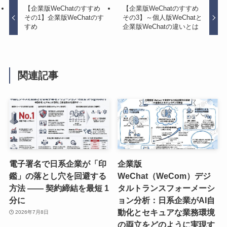
【企業版WeChatのすすめ
【企業版WeChatのすすめ
その1】企業版WeChatのす
その3】～個人版WeChatと
すめ
企業版WeChatの違いとは
関連記事
電子署名で日系企業が「印
企業版
鑑」の落とし穴を回避する
WeChat（WeCom）デジ
方法 —— 契約締結を最短 1
タルトランスフォーメーシ
分に
ョン分析：日系企業がAI自
動化とセキュアな業務環境
2026年7月8日
の両立をどのように実現す