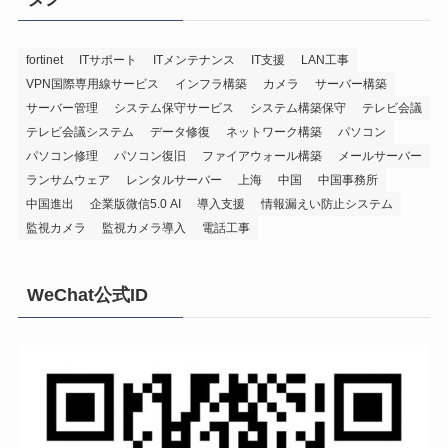
fortinet
ITサポート
ITメンテナンス
IT支援
LAN工事
VPN国際専用線サービス
インフラ構築
カメラ
サーバー構築
サーバー管理
システム保守サービス
システム構築保守
テレビ会議
テレビ会議システム
データ修復
ネットワーク構築
パソコン
パソコン修理
パソコン復旧
ファイアウォール構築
メールサーバー
ランサムウェア
レンタルサーバー
上海
中国
中国事務所
中国進出
企業版微信5.0 AI
導入支援
情報漏えい防止システム
監視カメラ
監視カメラ導入
電話工事
WeChat公式ID