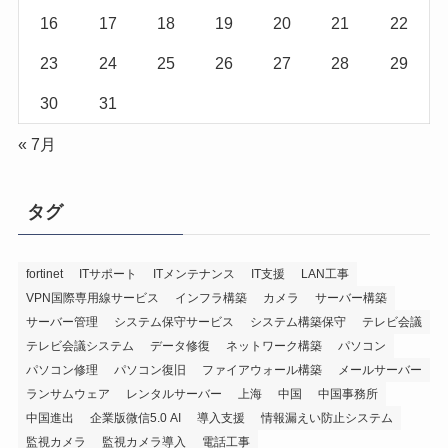
16
17
18
19
20
21
22
23
24
25
26
27
28
29
30
31
« 7月
タグ
fortinet
ITサポート
ITメンテナンス
IT支援
LAN工事
VPN国際専用線サービス
インフラ構築
カメラ
サーバー構築
サーバー管理
システム保守サービス
システム構築保守
テレビ会議
テレビ会議システム
データ修復
ネットワーク構築
パソコン
パソコン修理
パソコン復旧
ファイアウォール構築
メールサーバー
ランサムウェア
レンタルサーバー
上海
中国
中国事務所
中国進出
企業版微信5.0 AI
導入支援
情報漏えい防止システム
監視カメラ
監視カメラ導入
電話工事