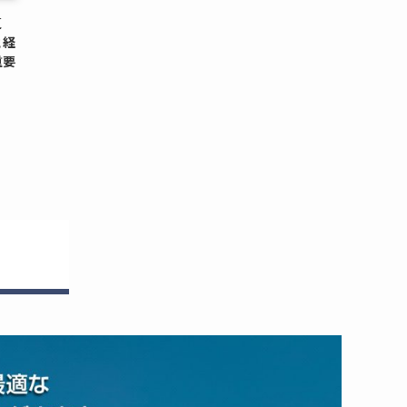
更
と経
重要