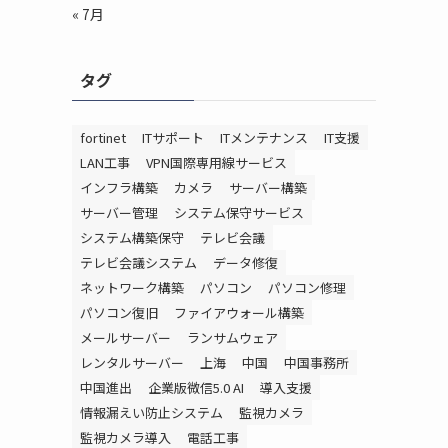
« 7月
タグ
fortinet
ITサポート
ITメンテナンス
IT支援
LAN工事
VPN国際専用線サービス
インフラ構築
カメラ
サーバー構築
サーバー管理
システム保守サービス
システム構築保守
テレビ会議
テレビ会議システム
データ修復
ネットワーク構築
パソコン
パソコン修理
パソコン復旧
ファイアウォール構築
メールサーバー
ランサムウェア
レンタルサーバー
上海
中国
中国事務所
中国進出
企業版微信5.0 AI
導入支援
情報漏えい防止システム
監視カメラ
監視カメラ導入
電話工事