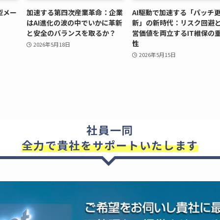
型メー
加速する第四次産業革命：企業
AI駆動で加速する「パッチ
はAI進化の波の中でいかに革新
新」の新時代：リスク回避
と安全のバランスを取るか？
営価値を両立するIT維保の
性
2026年5月18日
2026年5月15日
社員一同
全力で貴社をサポートいたします