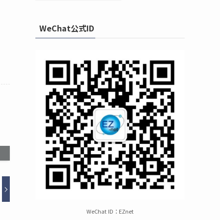
WeChat公式ID
WeChat ID：EZnet