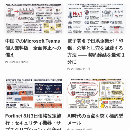
中国でのMicrosoft Teams
電子署名で日系企業が「印
個人無料版 全面停止への
鑑」の落とし穴を回避する
備え
方法 —— 契約締結を最短 1
分に
2026年7月23日
2026年7月8日
Fortinet 8月3日価格改定施
AI時代の盲点を突く標的型
行：セキュリティ機器・サ
メール
ブスクリプション・保守が
2026年5月25日