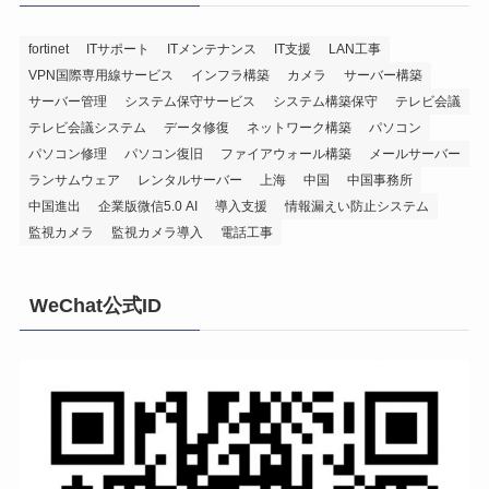
fortinet
ITサポート
ITメンテナンス
IT支援
LAN工事
VPN国際専用線サービス
インフラ構築
カメラ
サーバー構築
サーバー管理
システム保守サービス
システム構築保守
テレビ会議
テレビ会議システム
データ修復
ネットワーク構築
パソコン
パソコン修理
パソコン復旧
ファイアウォール構築
メールサーバー
ランサムウェア
レンタルサーバー
上海
中国
中国事務所
中国進出
企業版微信5.0 AI
導入支援
情報漏えい防止システム
監視カメラ
監視カメラ導入
電話工事
WeChat公式ID