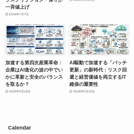
一斉値上げ
2026年7月7日
加速する第四次産業革命：
AI駆動で加速する「パッチ
企業はAI進化の波の中でい
更新」の新時代：リスク回
かに革新と安全のバランス
避と経営価値を両立するIT
を取るか？
維保の重要性
2026年5月18日
2026年5月15日
Calendar