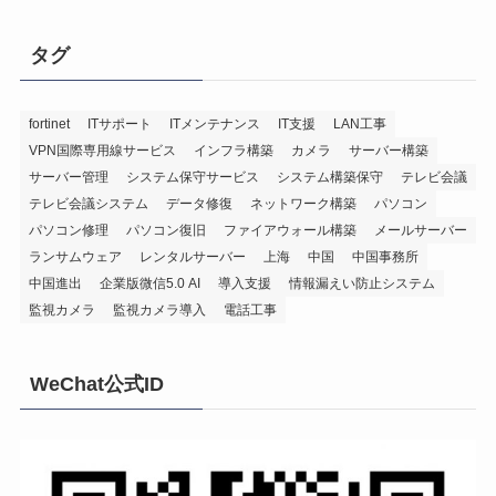
タグ
fortinet
ITサポート
ITメンテナンス
IT支援
LAN工事
VPN国際専用線サービス
インフラ構築
カメラ
サーバー構築
サーバー管理
システム保守サービス
システム構築保守
テレビ会議
テレビ会議システム
データ修復
ネットワーク構築
パソコン
パソコン修理
パソコン復旧
ファイアウォール構築
メールサーバー
ランサムウェア
レンタルサーバー
上海
中国
中国事務所
中国進出
企業版微信5.0 AI
導入支援
情報漏えい防止システム
監視カメラ
監視カメラ導入
電話工事
WeChat公式ID