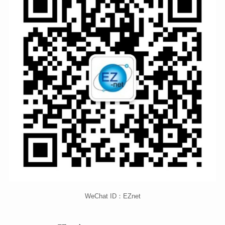
WeChat ID：EZnet