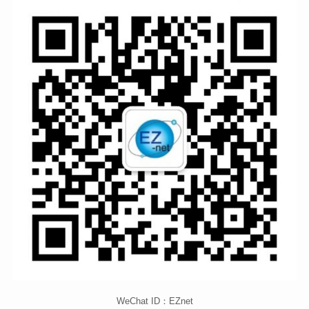
WeChat ID：EZnet