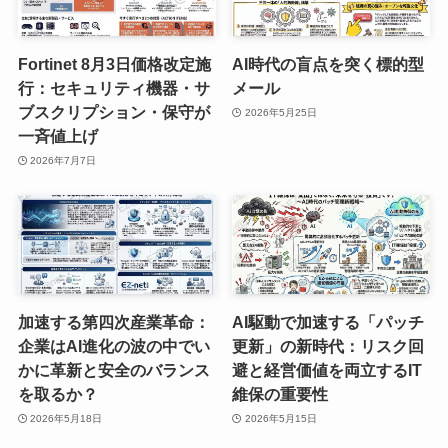
Fortinet 8月3日価格改定施
AI時代の盲点を突く標的型
行：セキュリティ機器・サ
メール
ブスクリプション・保守が
2026年5月25日
一斉値上げ
2026年7月7日
加速する第四次産業革命：
AI駆動で加速する「パッチ
企業はAI進化の波の中でい
更新」の新時代：リスク回
かに革新と安全のバランス
避と経営価値を両立するIT
を取るか？
維保の重要性
2026年5月18日
2026年5月15日