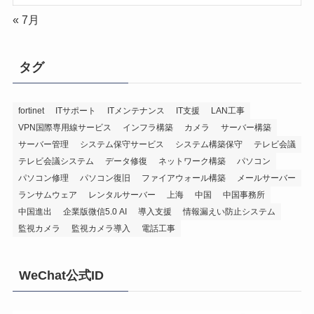
« 7月
タグ
fortinet
ITサポート
ITメンテナンス
IT支援
LAN工事
VPN国際専用線サービス
インフラ構築
カメラ
サーバー構築
サーバー管理
システム保守サービス
システム構築保守
テレビ会議
テレビ会議システム
データ修復
ネットワーク構築
パソコン
パソコン修理
パソコン復旧
ファイアウォール構築
メールサーバー
ランサムウェア
レンタルサーバー
上海
中国
中国事務所
中国進出
企業版微信5.0 AI
導入支援
情報漏えい防止システム
監視カメラ
監視カメラ導入
電話工事
WeChat公式ID