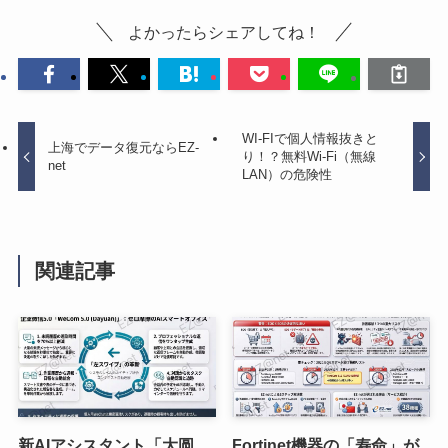
よかったらシェアしてね！
WI-FIで個人情報抜きと
上海でデータ復元ならEZ-
り！？無料Wi-Fi（無線
net
LAN）の危険性
関連記事
新AIアシスタント「大圆
Fortinet機器の「寿命」が