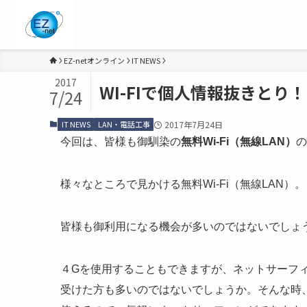
EZ-netオンライン
IT NEWS
2017
WI-FIで個人情報抜きと
7/24
IT NEWS
LAN・電話工事
2017年7月24日
今回は、皆様も御馴染の
無料
Wi-Fi
（無線
LAN
）
の
様々なところで見かける無料Wi-Fi（無線LAN）。
皆様も御利用になる機会が多いのではないでしょ
４Gを使用することもできますが、ネットサーフ
受けた方も多いのではないでしょうか。そんな時、便