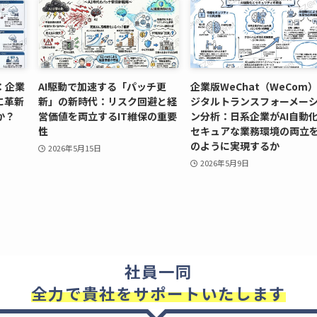
：企業
AI駆動で加速する「パッチ更
企業版WeChat（WeCom
に革新
新」の新時代：リスク回避と経
ジタルトランスフォーメー
か？
営価値を両立するIT維保の重要
ン分析：日系企業がAI自動
性
セキュアな業務環境の両立
のように実現するか
2026年5月15日
2026年5月9日
社員一同
全力で貴社をサポートいたします