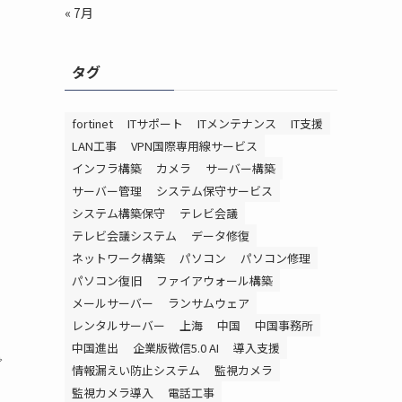
« 7月
タグ
fortinet
ITサポート
ITメンテナンス
IT支援
LAN工事
VPN国際専用線サービス
インフラ構築
カメラ
サーバー構築
サーバー管理
システム保守サービス
システム構築保守
テレビ会議
テレビ会議システム
データ修復
ネットワーク構築
パソコン
パソコン修理
パソコン復旧
ファイアウォール構築
メールサーバー
ランサムウェア
レンタルサーバー
上海
中国
中国事務所
中国進出
企業版微信5.0 AI
導入支援
で
情報漏えい防止システム
監視カメラ
監視カメラ導入
電話工事