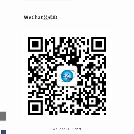
WeChat公式ID
WeChat ID：EZnet