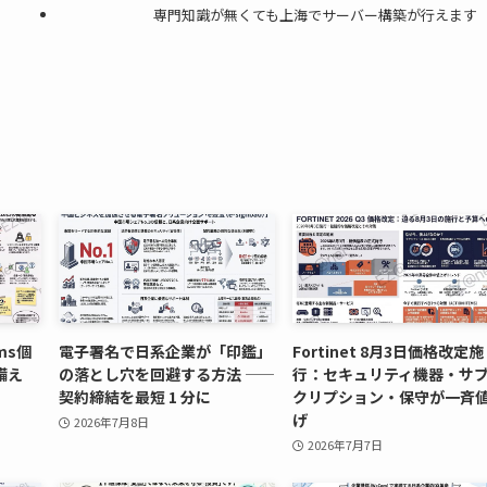
専門知識が無くても上海でサーバー構築が行えます
ams個
電子署名で日系企業が「印鑑」
Fortinet 8月3日価格改定施
備え
の落とし穴を回避する方法 ——
行：セキュリティ機器・サ
契約締結を最短 1 分に
クリプション・保守が一斉
げ
2026年7月8日
2026年7月7日