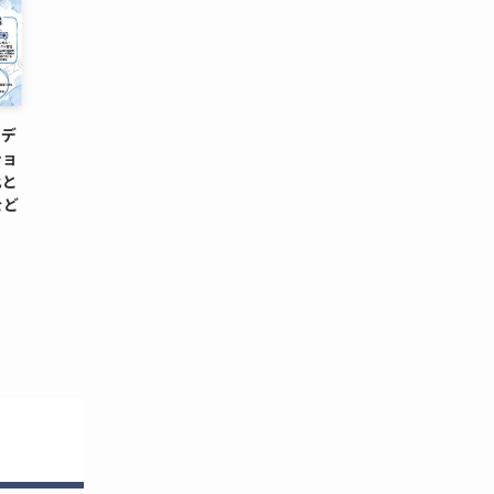
）デ
ショ
化と
をど