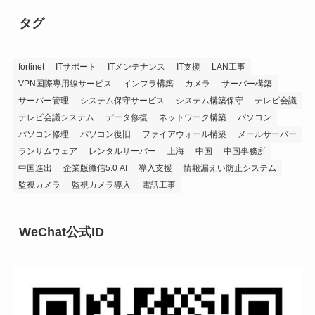
タグ
fortinet
ITサポート
ITメンテナンス
IT支援
LAN工事
VPN国際専用線サービス
インフラ構築
カメラ
サーバー構築
サーバー管理
システム保守サービス
システム構築保守
テレビ会議
テレビ会議システム
データ修復
ネットワーク構築
パソコン
パソコン修理
パソコン復旧
ファイアウォール構築
メールサーバー
ランサムウェア
レンタルサーバー
上海
中国
中国事務所
中国進出
企業版微信5.0 AI
導入支援
情報漏えい防止システム
監視カメラ
監視カメラ導入
電話工事
WeChat公式ID