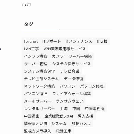
« 7月
タグ
fortinet
ITサポート
ITメンテナンス
IT支援
LAN工事
VPN国際専用線サービス
インフラ構築
カメラ
サーバー構築
サーバー管理
システム保守サービス
システム構築保守
テレビ会議
ア
テレビ会議システム
データ修復
ネットワーク構築
パソコン
パソコン修理
パソコン復旧
ファイアウォール構築
メールサーバー
ランサムウェア
レンタルサーバー
上海
中国
中国事務所
中国進出
企業版微信5.0 AI
導入支援
情報漏えい防止システム
監視カメラ
監視カメラ導入
電話工事