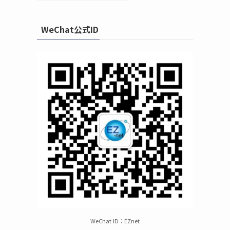
WeChat公式ID
WeChat ID：EZnet