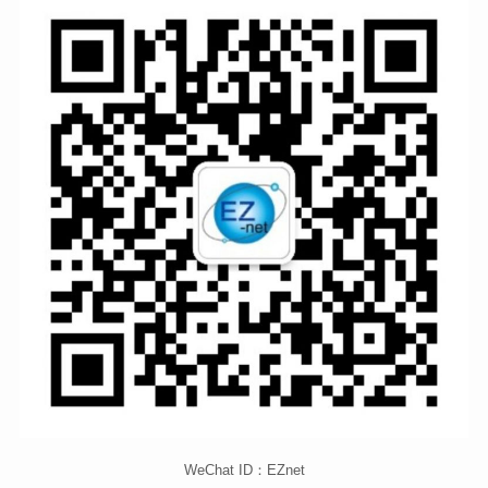
WeChat ID：EZnet