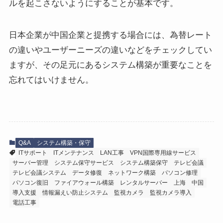
ルを起こさないようにすることが基本です。
日本企業が中国企業と提携する場合には、為替レート
の違いやユーザーニーズの違いなどをチェックしてい
ますが、その足元にあるシステム構築が重要なことを
忘れてはいけません。
Q&A
システム構築・保守
ITサポート
ITメンテナンス
LAN工事
VPN国際専用線サービス
サーバー管理
システム保守サービス
システム構築保守
テレビ会議
テレビ会議システム
データ修復
ネットワーク構築
パソコン修理
パソコン復旧
ファイアウォール構築
レンタルサーバー
上海
中国
導入支援
情報漏えい防止システム
監視カメラ
監視カメラ導入
電話工事