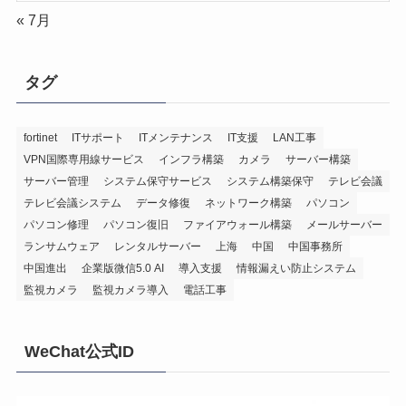
« 7月
タグ
fortinet
ITサポート
ITメンテナンス
IT支援
LAN工事
VPN国際専用線サービス
インフラ構築
カメラ
サーバー構築
サーバー管理
システム保守サービス
システム構築保守
テレビ会議
テレビ会議システム
データ修復
ネットワーク構築
パソコン
パソコン修理
パソコン復旧
ファイアウォール構築
メールサーバー
ランサムウェア
レンタルサーバー
上海
中国
中国事務所
中国進出
企業版微信5.0 AI
導入支援
情報漏えい防止システム
監視カメラ
監視カメラ導入
電話工事
WeChat公式ID