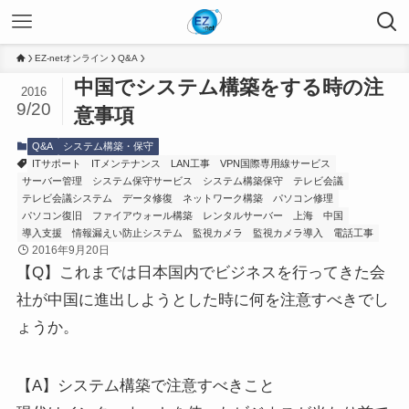
EZ-netオンライン
Q&A
中国でシステム構築をする時の注
2016
9/20
意事項
Q&A
システム構築・保守
ITサポート
ITメンテナンス
LAN工事
VPN国際専用線サービス
サーバー管理
システム保守サービス
システム構築保守
テレビ会議
テレビ会議システム
データ修復
ネットワーク構築
パソコン修理
パソコン復旧
ファイアウォール構築
レンタルサーバー
上海
中国
導入支援
情報漏えい防止システム
監視カメラ
監視カメラ導入
電話工事
2016年9月20日
【Q】これまでは日本国内でビジネスを行ってきた会
社が中国に進出しようとした時に何を注意すべきでし
ょうか。
【A】システム構築で注意すべきこと