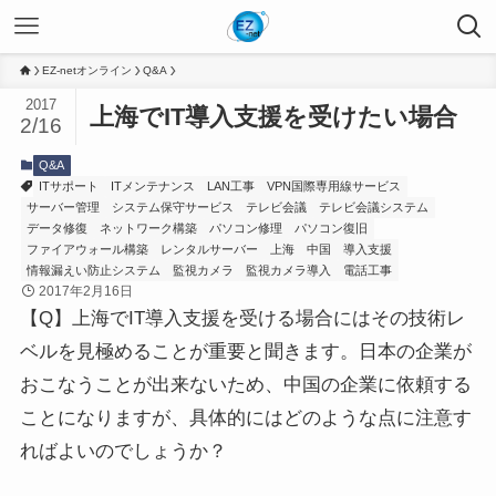
EZ-netオンライン
Q&A
2017
上海でIT導入支援を受けたい場合
2/16
Q&A
ITサポート
ITメンテナンス
LAN工事
VPN国際専用線サービス
サーバー管理
システム保守サービス
テレビ会議
テレビ会議システム
データ修復
ネットワーク構築
パソコン修理
パソコン復旧
ファイアウォール構築
レンタルサーバー
上海
中国
導入支援
情報漏えい防止システム
監視カメラ
監視カメラ導入
電話工事
2017年2月16日
【Q】上海でIT導入支援を受ける場合にはその技術レ
ベルを見極めることが重要と聞きます。日本の企業が
おこなうことが出来ないため、中国の企業に依頼する
ことになりますが、具体的にはどのような点に注意す
ればよいのでしょうか？