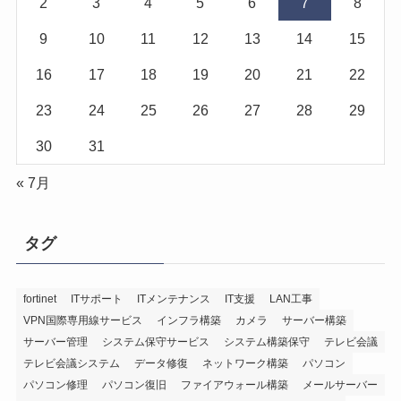
2
3
4
5
6
7
8
9
10
11
12
13
14
15
16
17
18
19
20
21
22
23
24
25
26
27
28
29
30
31
« 7月
タグ
fortinet
ITサポート
ITメンテナンス
IT支援
LAN工事
VPN国際専用線サービス
インフラ構築
カメラ
サーバー構築
サーバー管理
システム保守サービス
システム構築保守
テレビ会議
テレビ会議システム
データ修復
ネットワーク構築
パソコン
パソコン修理
パソコン復旧
ファイアウォール構築
メールサーバー