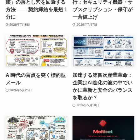
鑑」の落とし穴を回避する
行：セキュリティ機器・サ
方法 —— 契約締結を最短 1
ブスクリプション・保守が
分に
一斉値上げ
2026年7月8日
2026年7月7日
AI時代の盲点を突く標的型
加速する第四次産業革命：
メール
企業はAI進化の波の中でい
かに革新と安全のバランス
2026年5月25日
を取るか？
2026年5月18日