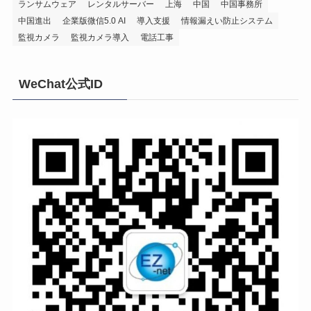
ランサムウェア
レンタルサーバー
上海
中国
中国事務所
中国進出
企業版微信5.0 AI
導入支援
情報漏えい防止システム
監視カメラ
監視カメラ導入
電話工事
WeChat公式ID