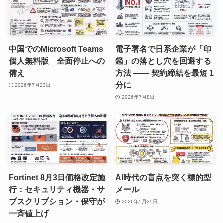
中国でのMicrosoft Teams
電子署名で日系企業が「印
個人無料版 全面停止への
鑑」の落とし穴を回避する
備え
方法 —— 契約締結を最短 1
分に
2026年7月23日
2026年7月8日
Fortinet 8月3日価格改定施
AI時代の盲点を突く標的型
行：セキュリティ機器・サ
メール
ブスクリプション・保守が
2026年5月25日
一斉値上げ