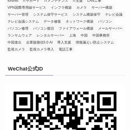
fortinet
ITサポート
ITメンテナンス
IT支援
LAN工事
VPN国際専用線サービス
インフラ構築
カメラ
サーバー構築
サーバー管理
システム保守サービス
システム構築保守
テレビ会議
テレビ会議システム
データ修復
ネットワーク構築
パソコン
パソコン修理
パソコン復旧
ファイアウォール構築
メールサーバー
ランサムウェア
レンタルサーバー
上海
中国
中国事務所
中国進出
企業版微信5.0 AI
導入支援
情報漏えい防止システム
監視カメラ
監視カメラ導入
電話工事
WeChat公式ID