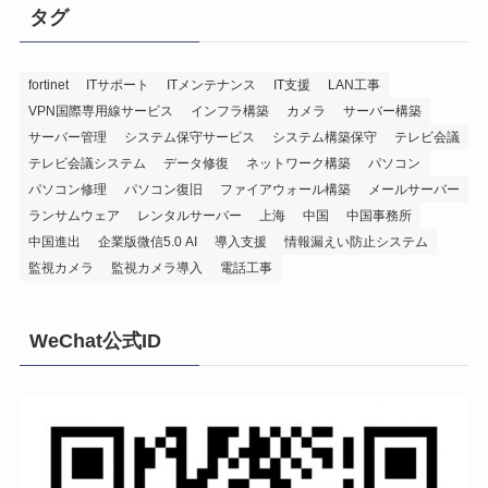
タグ
fortinet
ITサポート
ITメンテナンス
IT支援
LAN工事
VPN国際専用線サービス
インフラ構築
カメラ
サーバー構築
サーバー管理
システム保守サービス
システム構築保守
テレビ会議
テレビ会議システム
データ修復
ネットワーク構築
パソコン
パソコン修理
パソコン復旧
ファイアウォール構築
メールサーバー
ランサムウェア
レンタルサーバー
上海
中国
中国事務所
中国進出
企業版微信5.0 AI
導入支援
情報漏えい防止システム
監視カメラ
監視カメラ導入
電話工事
WeChat公式ID