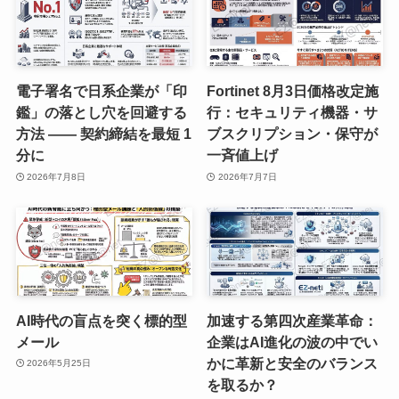
電子署名で日系企業が「印
Fortinet 8月3日価格改定施
鑑」の落とし穴を回避する
行：セキュリティ機器・サ
方法 —— 契約締結を最短 1
ブスクリプション・保守が
分に
一斉値上げ
2026年7月8日
2026年7月7日
AI時代の盲点を突く標的型
加速する第四次産業革命：
メール
企業はAI進化の波の中でい
かに革新と安全のバランス
2026年5月25日
を取るか？