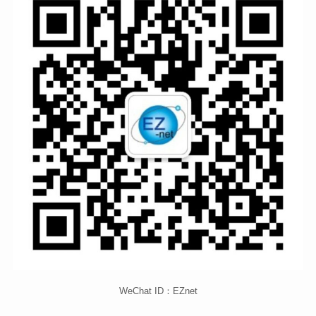
WeChat ID：EZnet