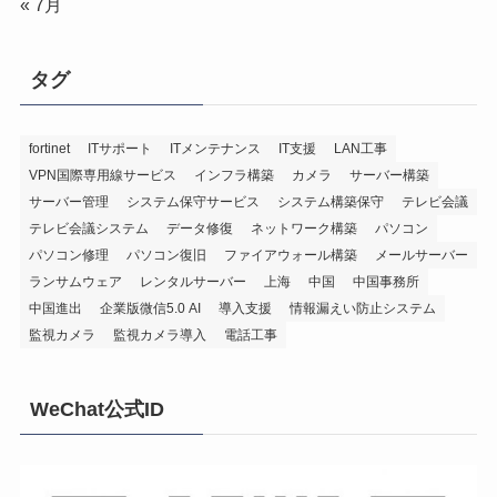
« 7月
タグ
fortinet
ITサポート
ITメンテナンス
IT支援
LAN工事
VPN国際専用線サービス
インフラ構築
カメラ
サーバー構築
サーバー管理
システム保守サービス
システム構築保守
テレビ会議
テレビ会議システム
データ修復
ネットワーク構築
パソコン
パソコン修理
パソコン復旧
ファイアウォール構築
メールサーバー
ランサムウェア
レンタルサーバー
上海
中国
中国事務所
中国進出
企業版微信5.0 AI
導入支援
情報漏えい防止システム
監視カメラ
監視カメラ導入
電話工事
WeChat公式ID