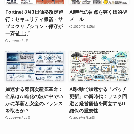
Fortinet 8月3日価格改定施
AI時代の盲点を突く標的型
行：セキュリティ機器・サ
メール
ブスクリプション・保守が
2026年5月25日
一斉値上げ
2026年7月7日
加速する第四次産業革命：
AI駆動で加速する「パッチ
企業はAI進化の波の中でい
更新」の新時代：リスク回
かに革新と安全のバランス
避と経営価値を両立するIT
を取るか？
維保の重要性
2026年5月18日
2026年5月15日