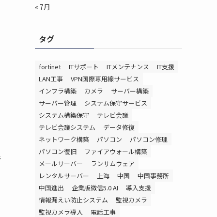
« 7月
タグ
fortinet
ITサポート
ITメンテナンス
IT支援
LAN工事
VPN国際専用線サービス
インフラ構築
カメラ
サーバー構築
サーバー管理
システム保守サービス
システム構築保守
テレビ会議
テレビ会議システム
データ修復
ネットワーク構築
パソコン
パソコン修理
パソコン復旧
ファイアウォール構築
管
メールサーバー
ランサムウェア
レンタルサーバー
上海
中国
中国事務所
中国進出
企業版微信5.0 AI
導入支援
情報漏えい防止システム
監視カメラ
監視カメラ導入
電話工事