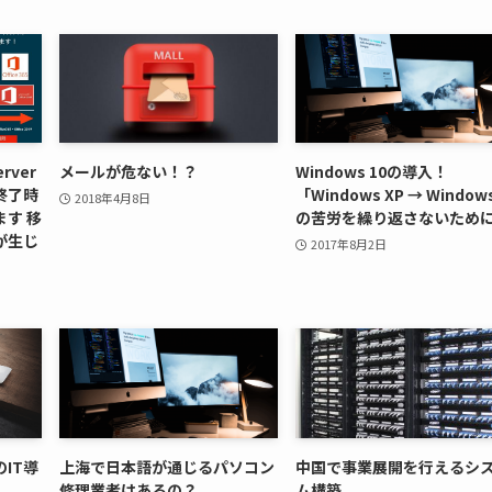
erver
メールが危ない！？
Windows 10の導入！
ト終了時
「Windows XP → Windows
2018年4月8日
す 移
の苦労を繰り返さないため
が生じ
2017年8月2日
IT導
上海で日本語が通じるパソコン
中国で事業展開を行えるシ
修理業者はあるの？
ム構築