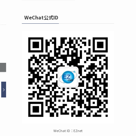
WeChat公式ID
WeChat ID：EZnet