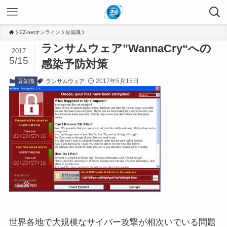
EZ-netオンライン
豆知識
ランサムウェア”WannaCry“への
2017
5/15
感染予防対策
2017年5月15日
豆知識
ランサムウェア
世界各地で大規模なサイバー攻撃が相次いでいる問題