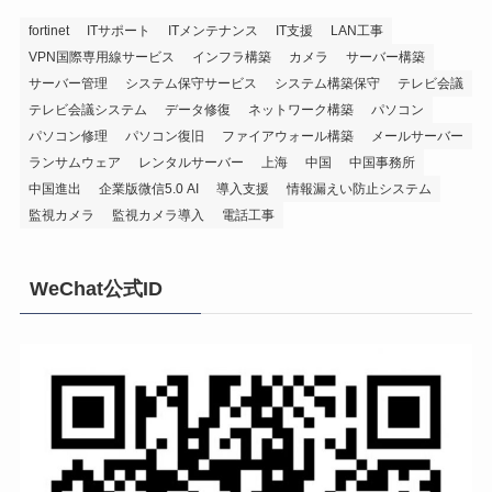
fortinet
ITサポート
ITメンテナンス
IT支援
LAN工事
VPN国際専用線サービス
インフラ構築
カメラ
サーバー構築
サーバー管理
システム保守サービス
システム構築保守
テレビ会議
テレビ会議システム
データ修復
ネットワーク構築
パソコン
パソコン修理
パソコン復旧
ファイアウォール構築
メールサーバー
ランサムウェア
レンタルサーバー
上海
中国
中国事務所
中国進出
企業版微信5.0 AI
導入支援
情報漏えい防止システム
監視カメラ
監視カメラ導入
電話工事
WeChat公式ID