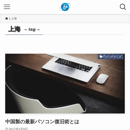
上海
上海
– tag –
ITメンテナンス
中国製の最新パソコン復旧術とは
2017年3月8日