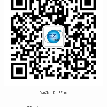
WeChat ID：EZnet