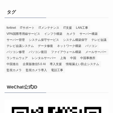
タグ
fortinet
ITサポート
ITメンテナンス
IT支援
LAN工事
VPN国際専用線サービス
インフラ構築
カメラ
サーバー構築
サーバー管理
システム保守サービス
システム構築保守
テレビ会議
テレビ会議システム
データ修復
ネットワーク構築
パソコン
パソコン修理
パソコン復旧
ファイアウォール構築
メールサーバー
ランサムウェア
レンタルサーバー
上海
中国
中国事務所
中国進出
企業版微信5.0 AI
導入支援
情報漏えい防止システム
監視カメラ
監視カメラ導入
電話工事
WeChat公式ID