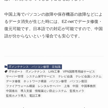
中国上海でパソコンの故障や保存機器の故障などによ
るデータ消失が生じた時には、EZ-netでデータ修復・
復元可能です。日本語での対応が可能ですので、中国
語が分からないという場合でも安心です。
ITメンテナンス
パソコン修理
豆知識
ITサポート
ITメンテナンス
LAN工事
VPN国際専用線サービス
サーバー管理
システム保守サービス
テレビ会議
テレビ会議システム
データ修復
ネットワーク構築
パソコン修理
パソコン復旧
ファイアウォール構築
レンタルサーバー
上海
中国
中国事務所
中国進出
導入支援
情報漏えい防止システム
監視カメラ
監視カメラ導入
電話工事