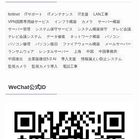
fortinet
ITサポート
ITメンテナンス
IT支援
LAN工事
VPN国際専用線サービス
インフラ構築
カメラ
サーバー構築
サーバー管理
システム保守サービス
システム構築保守
テレビ会議
テレビ会議システム
データ修復
ネットワーク構築
パソコン
パソコン修理
パソコン復旧
ファイアウォール構築
メールサーバー
ランサムウェア
レンタルサーバー
上海
中国
中国事務所
中国進出
企業版微信5.0 AI
導入支援
情報漏えい防止システム
監視カメラ
監視カメラ導入
電話工事
WeChat公式ID