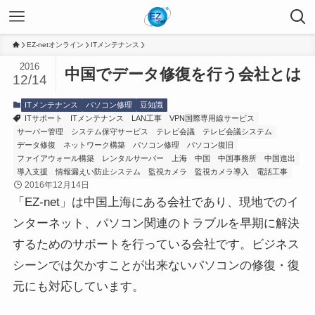
EZ-netオンライン
ITメンテナンス
2016
中国でデータ修復を行う会社とは
12/14
ITメンテナンス
パソコン修理
豆知識
ITサポート
ITメンテナンス
LAN工事
VPN国際専用線サービス
サーバー管理
システム保守サービス
テレビ会議
テレビ会議システム
データ修復
ネットワーク構築
パソコン修理
パソコン復旧
ファイアウォール構築
レンタルサーバー
上海
中国
中国事務所
中国進出
導入支援
情報漏えい防止システム
監視カメラ
監視カメラ導入
電話工事
2016年12月14日
「EZ-net」は中国上海にある会社であり、現地でのイ
ンターネット、パソコン関連のトラブルを早期に解決
するためのサポートを行っている会社です。ビジネス
シーンでは欠かすことが出来ないパソコンの修復・復
元にも対応しています。