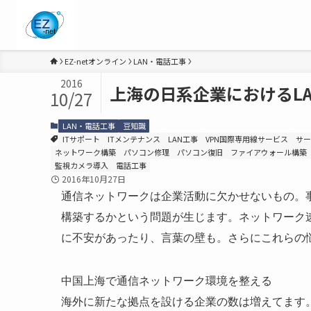
EZ-netオンライン
LAN・電話工事
2016
上海の日系企業におけるL
10/27
LAN・電話工事
豆知識
ITサポート
ITメンテナンス
LAN工事
VPN国際専用線サービス
サー
ネットワーク構築
パソコン修理
パソコン復旧
ファイアウォール構築
監視カメラ導入
電話工事
2016年10月27日
通信ネットワークは企業活動に欠かせないもの。
構築するかという問題が生じます。ネットワーク
に不安があったり、言葉の壁も。さらにこれらの
中国上海で通信ネットワーク環境を整える
海外に新たな拠点を設ける企業の数は増えてます