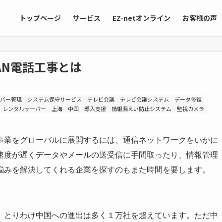
トップページ
サービス
EZ-netオンライン
お客様の声
AN電話工事とは
バー管理
システム保守サービス
テレビ会議
テレビ会議システム
データ修復
レンタルサーバー
上海
中国
導入支援
情報漏えい防止システム
監視カメラ
事業をグローバルに展開するには、通信ネットワークをいかに
速度が遅くデータやメールの送受信に手間取ったり、情報管理
悩みを解決してくれる企業を探すのもまた時間を要します。
。とりわけ中国への進出は多く１万社を超えています。ただ中