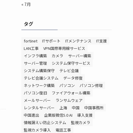
« 7月
タグ
fortinet
ITサポート
ITメンテナンス
IT支援
LAN工事
VPN国際専用線サービス
インフラ構築
カメラ
サーバー構築
サーバー管理
システム保守サービス
システム構築保守
テレビ会議
テレビ会議システム
データ修復
ネットワーク構築
パソコン
パソコン修理
パソコン復旧
ファイアウォール構築
メールサーバー
ランサムウェア
レンタルサーバー
上海
中国
中国事務所
中国進出
企業版微信5.0 AI
導入支援
情報漏えい防止システム
監視カメラ
監視カメラ導入
電話工事