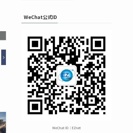
WeChat公式ID
WeChat ID：EZnet