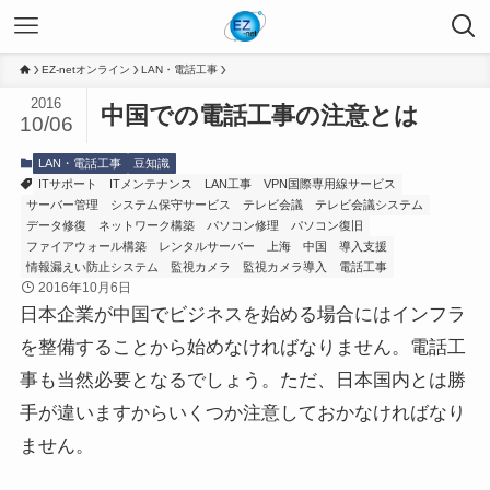
EZ-netオンライン
LAN・電話工事
2016
中国での電話工事の注意とは
10/06
LAN・電話工事
豆知識
ITサポート
ITメンテナンス
LAN工事
VPN国際専用線サービス
サーバー管理
システム保守サービス
テレビ会議
テレビ会議システム
データ修復
ネットワーク構築
パソコン修理
パソコン復旧
ファイアウォール構築
レンタルサーバー
上海
中国
導入支援
情報漏えい防止システム
監視カメラ
監視カメラ導入
電話工事
2016年10月6日
日本企業が中国でビジネスを始める場合にはインフラ
を整備することから始めなければなりません。電話工
事も当然必要となるでしょう。ただ、日本国内とは勝
手が違いますからいくつか注意しておかなければなり
ません。