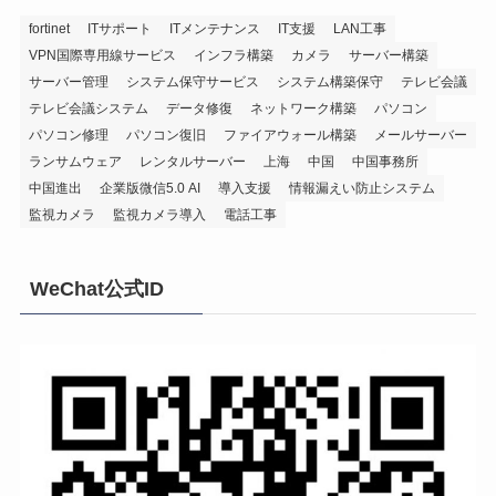
fortinet
ITサポート
ITメンテナンス
IT支援
LAN工事
VPN国際専用線サービス
インフラ構築
カメラ
サーバー構築
サーバー管理
システム保守サービス
システム構築保守
テレビ会議
テレビ会議システム
データ修復
ネットワーク構築
パソコン
パソコン修理
パソコン復旧
ファイアウォール構築
メールサーバー
ランサムウェア
レンタルサーバー
上海
中国
中国事務所
中国進出
企業版微信5.0 AI
導入支援
情報漏えい防止システム
監視カメラ
監視カメラ導入
電話工事
WeChat公式ID