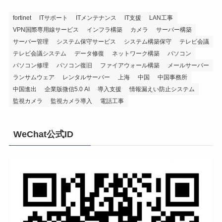
fortinet
ITサポート
ITメンテナンス
IT支援
LAN工事
VPN国際専用線サービス
インフラ構築
カメラ
サーバー構築
サーバー管理
システム保守サービス
システム構築保守
テレビ会議
テレビ会議システム
データ修復
ネットワーク構築
パソコン
パソコン修理
パソコン復旧
ファイアウォール構築
メールサーバー
ランサムウェア
レンタルサーバー
上海
中国
中国事務所
中国進出
企業版微信5.0 AI
導入支援
情報漏えい防止システム
監視カメラ
監視カメラ導入
電話工事
WeChat公式ID