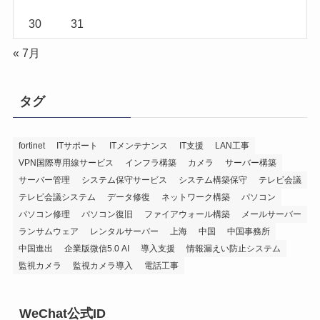
30
31
« 7月
タグ
fortinet
ITサポート
ITメンテナンス
IT支援
LAN工事
VPN国際専用線サービス
インフラ構築
カメラ
サーバー構築
サーバー管理
システム保守サービス
システム構築保守
テレビ会議
テレビ会議システム
データ修復
ネットワーク構築
パソコン
パソコン修理
パソコン復旧
ファイアウォール構築
メールサーバー
ランサムウェア
レンタルサーバー
上海
中国
中国事務所
中国進出
企業版微信5.0 AI
導入支援
情報漏えい防止システム
監視カメラ
監視カメラ導入
電話工事
WeChat公式ID