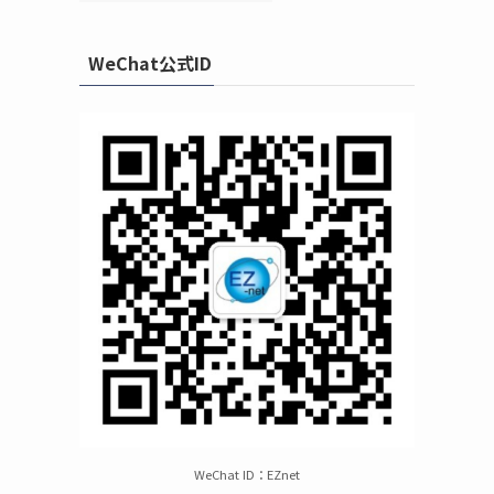
WeChat公式ID
WeChat ID：EZnet