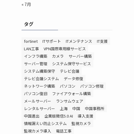
« 7月
タグ
fortinet
ITサポート
ITメンテナンス
IT支援
LAN工事
VPN国際専用線サービス
インフラ構築
カメラ
サーバー構築
サーバー管理
システム保守サービス
システム構築保守
テレビ会議
テレビ会議システム
データ修復
ネットワーク構築
パソコン
パソコン修理
パソコン復旧
ファイアウォール構築
メールサーバー
ランサムウェア
レンタルサーバー
上海
中国
中国事務所
中国進出
企業版微信5.0 AI
導入支援
情報漏えい防止システム
監視カメラ
監視カメラ導入
電話工事