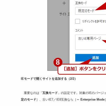
IEモードで開くサイトを追加する（2/2）
重要なのは「
互換モード
」の設定です。対象のIEのバージ
定のモード
］、古いIE7／IE8互換なら［
～
Enterprise Mode