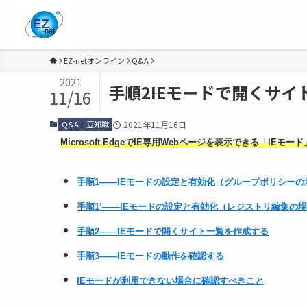
EZ-netオンライン
Q&A
2021
手順2――IEモードで開くサ
11/16
Q&A
豆知識
2021年11月16日
Microsoft EdgeでIE専用Webページを表示できる「IEモード
手順1――IEモードの設定と有効化（グループポリシーの
手順1’――IEモードの設定と有効化（レジストリ編集の
手順2――IEモードで開くサイト一覧を作成する
手順3――IEモードの動作を確認する
IEモードが利用できない場合に確認すべきこと