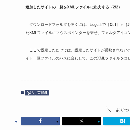
追加したサイトの一覧をXMLファイルに出力する（2/2）
ダウンロードフォルダを開くには、Edge上で［
Ctrl
］＋［
J
たXMLファイルにマウスポインターを乗せ、フォルダアイコ
ここで設定しただけでは、設定したサイトが反映されないの
イト一覧ファイルのパスに合わせて、このXMLファイルをコ
Q&A
豆知識
よかっ