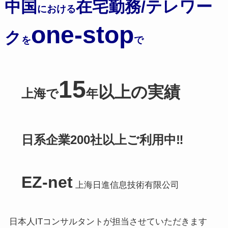
中国
在宅勤務/テレワー
における
one-stop
ク
を
で
15
以上の実績
上海で
年
日系企業200社以上ご利用中‼️
EZ-net
上海日進信息技術有限公司
日本人ITコンサルタントが担当させていただきます