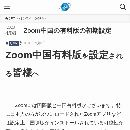
EZ-netオンライン
Q&A
2020
Zoom中国の有料版の初期設定
4/08
2020年4月8日
Q&A
Zoom中国有料版
設定
を
され
皆様
る
へ
Zoomには国際版と中国有料版がございます。特
に日本人の方がダウンロードされたZoomアプリなど
は設定上、国際版がインストールされている可能性が