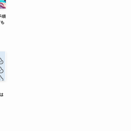
手順
ても
には