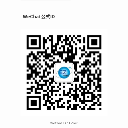
WeChat公式ID
WeChat ID：EZnet