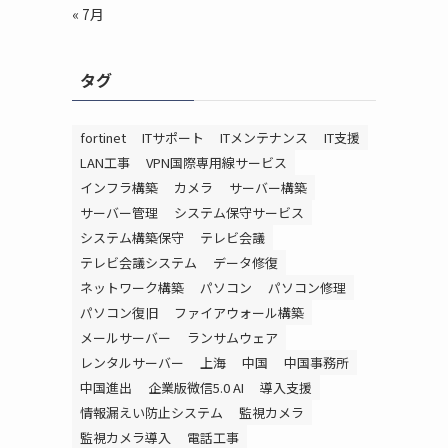
« 7月
タグ
fortinet
ITサポート
ITメンテナンス
IT支援
LAN工事
VPN国際専用線サービス
インフラ構築
カメラ
サーバー構築
サーバー管理
システム保守サービス
システム構築保守
テレビ会議
テレビ会議システム
データ修復
ネットワーク構築
パソコン
パソコン修理
パソコン復旧
ファイアウォール構築
メールサーバー
ランサムウェア
レンタルサーバー
上海
中国
中国事務所
中国進出
企業版微信5.0 AI
導入支援
情報漏えい防止システム
監視カメラ
監視カメラ導入
電話工事