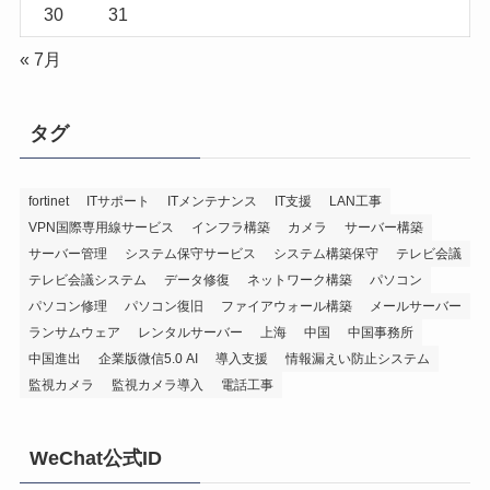
30
31
« 7月
タグ
fortinet
ITサポート
ITメンテナンス
IT支援
LAN工事
VPN国際専用線サービス
インフラ構築
カメラ
サーバー構築
サーバー管理
システム保守サービス
システム構築保守
テレビ会議
テレビ会議システム
データ修復
ネットワーク構築
パソコン
パソコン修理
パソコン復旧
ファイアウォール構築
メールサーバー
ランサムウェア
レンタルサーバー
上海
中国
中国事務所
中国進出
企業版微信5.0 AI
導入支援
情報漏えい防止システム
監視カメラ
監視カメラ導入
電話工事
WeChat公式ID