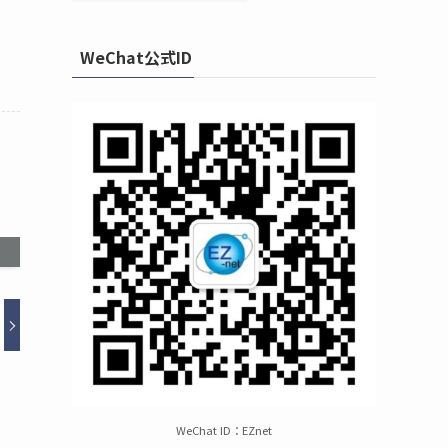
WeChat公式ID
WeChat ID：EZnet