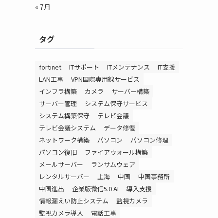
« 7月
タグ
fortinet
ITサポート
ITメンテナンス
IT支援
LAN工事
VPN国際専用線サービス
インフラ構築
カメラ
サーバー構築
サーバー管理
システム保守サービス
システム構築保守
テレビ会議
テレビ会議システム
データ修復
ネットワーク構築
パソコン
パソコン修理
パソコン復旧
ファイアウォール構築
メールサーバー
ランサムウェア
レンタルサーバー
上海
中国
中国事務所
中国進出
企業版微信5.0 AI
導入支援
情報漏えい防止システム
監視カメラ
監視カメラ導入
電話工事