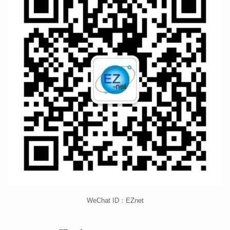
WeChat ID：EZnet