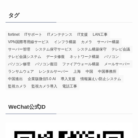
タグ
fortinet
ITサポート
ITメンテナンス
IT支援
LAN工事
VPN国際専用線サービス
インフラ構築
カメラ
サーバー構築
サーバー管理
システム保守サービス
システム構築保守
テレビ会議
テレビ会議システム
データ修復
ネットワーク構築
パソコン
パソコン修理
パソコン復旧
ファイアウォール構築
メールサーバー
ランサムウェア
レンタルサーバー
上海
中国
中国事務所
中国進出
企業版微信5.0 AI
導入支援
情報漏えい防止システム
監視カメラ
監視カメラ導入
電話工事
WeChat公式ID