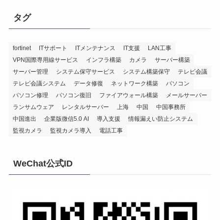
タグ
fortinet
ITサポート
ITメンテナンス
IT支援
LAN工事
VPN国際専用線サービス
インフラ構築
カメラ
サーバー構築
サーバー管理
システム保守サービス
システム構築保守
テレビ会議
テレビ会議システム
データ修復
ネットワーク構築
パソコン
パソコン修理
パソコン復旧
ファイアウォール構築
メールサーバー
ランサムウェア
レンタルサーバー
上海
中国
中国事務所
中国進出
企業版微信5.0 AI
導入支援
情報漏えい防止システム
監視カメラ
監視カメラ導入
電話工事
WeChat公式ID