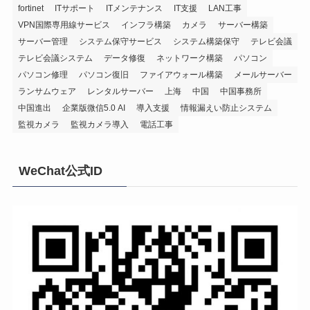
fortinet
ITサポート
ITメンテナンス
IT支援
LAN工事
VPN国際専用線サービス
インフラ構築
カメラ
サーバー構築
サーバー管理
システム保守サービス
システム構築保守
テレビ会議
テレビ会議システム
データ修復
ネットワーク構築
パソコン
パソコン修理
パソコン復旧
ファイアウォール構築
メールサーバー
ランサムウェア
レンタルサーバー
上海
中国
中国事務所
中国進出
企業版微信5.0 AI
導入支援
情報漏えい防止システム
監視カメラ
監視カメラ導入
電話工事
WeChat公式ID