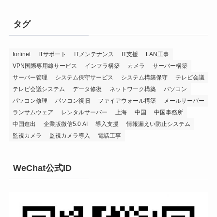
タグ
fortinet
ITサポート
ITメンテナンス
IT支援
LAN工事
VPN国際専用線サービス
インフラ構築
カメラ
サーバー構築
サーバー管理
システム保守サービス
システム構築保守
テレビ会議
テレビ会議システム
データ修復
ネットワーク構築
パソコン
パソコン修理
パソコン復旧
ファイアウォール構築
メールサーバー
ランサムウェア
レンタルサーバー
上海
中国
中国事務所
中国進出
企業版微信5.0 AI
導入支援
情報漏えい防止システム
監視カメラ
監視カメラ導入
電話工事
WeChat公式ID