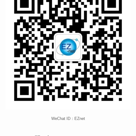
WeChat ID：EZnet