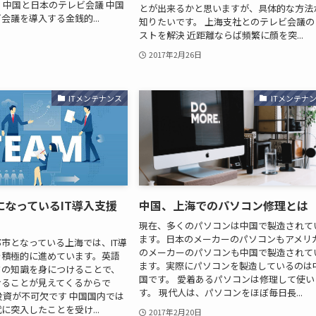
 中国と日本のテレビ会議 中国
とが出来るかと思いますが、具体的な方法
会議を導入する金銭的...
知りたいです。 上海支社とのテレビ会議の
ストを解決 近距離ならば頻繁に顔を突...
2017年2月26日
ITメンテナンス
ITメンテナ
になっているIT導入支援
中国、上海でのパソコン修理とは
現在、多くのパソコンは中国で製造されて
ます。日本のメーカーのパソコンもアメリ
市となっている上海では、IT導
のメーカーのパソコンも中国で製造されて
を積極的に進めています。英語
ます。実際にパソコンを製造しているのは
タの知識を身につけることで、
国です。 愛着あるパソコンは修理して使い
けることが見えてくるからで
す。 現代人は、パソコンをほぼ毎日長...
投資が不可欠です 中国国内では
に突入したことを受け...
2017年2月20日