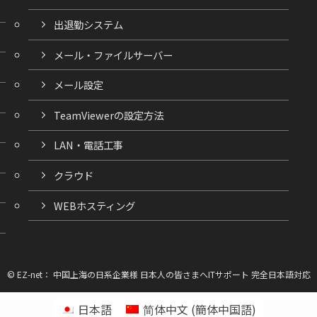
出退勤システム
メール・ファイルサーバー
メール設定
TeamViewerの設定方法
LAN・電話工事
クラウド
WEBホスティング
©
EZ-net： 中国上海の日系企業様 日本人の皆さまへITサポート 完全日本語対応
日本語
简体中文
(
簡体中国語
)