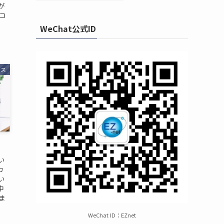
が
コ
WeChat公式ID
ンス
い
カ
い
中
ま
WeChat ID：EZnet