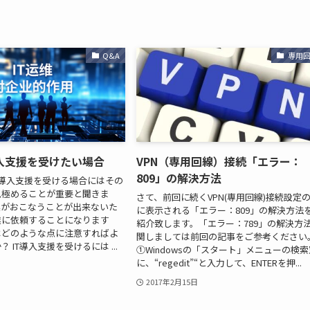
Q&A
専用
導入支援を受けたい場合
VPN（専用回線）接続「エラー：
809」の解決方法
T導入支援を受ける場合にはその
見極めることが重要と聞きま
さて、前回に続くVPN(専用回線)接続設定
業がおこなうことが出来ないた
に表示される「エラー：809」の解決方法
業に依頼することになります
紹介致します。「エラー：789」の解決方
はどのような点に注意すればよ
関しましては前回の記事をご参考ください
 IT導入支援を受けるには ...
①Windowsの「スタート」メニューの検索
に、“regedit”“と入力して、ENTERを押...
2017年2月15日