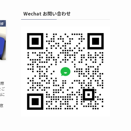
Wechat お問い合わせ
回線
の際
をご
法に
。
窓