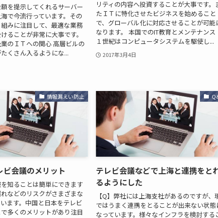
リティの内容へ投資することが大事です。
金額を提示してくれるサーバー
たＩＴに特化させたビジネスを始めること
上海で今流行っています。その
で、グローバル化に対応させることが可能
り組みに注目して、最適な業務
なります。 本国でのIT教育とメンテナンス 
受けることが非常に大事です。
１世紀はコンピュータシステムを駆使し...
業のＩＴへの関心 高層ビルの
たくさん入るようにな...
2017年3月4日
情報漏えい防止
Q
レビ会議のメリット
テレビ会議などで上海と連携をと
るようにした
報を知ることは簡単にできます
漏れなどのリスクがさまざまな
【Q】弊社には上海支社があるのですが、
ています。中国と日本をテレビ
ではうまく連携をとることが出来ない状態
とで多くのメリットがあり注目
なっています。様々なインフラを検討する