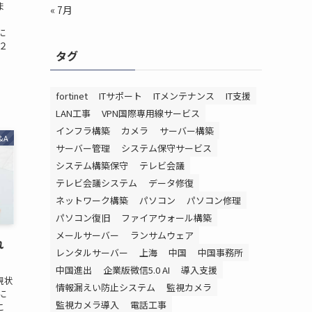
ま
« 7月
に
２
タグ
fortinet
ITサポート
ITメンテナンス
IT支援
LAN工事
VPN国際専用線サービス
インフラ構築
カメラ
サーバー構築
&A
サーバー管理
システム保守サービス
システム構築保守
テレビ会議
テレビ会議システム
データ修復
ネットワーク構築
パソコン
パソコン修理
パソコン復旧
ファイアウォール構築
メールサーバー
ランサムウェア
れ
レンタルサーバー
上海
中国
中国事務所
中国進出
企業版微信5.0 AI
導入支援
現状
情報漏えい防止システム
監視カメラ
に
監視カメラ導入
電話工事
こ