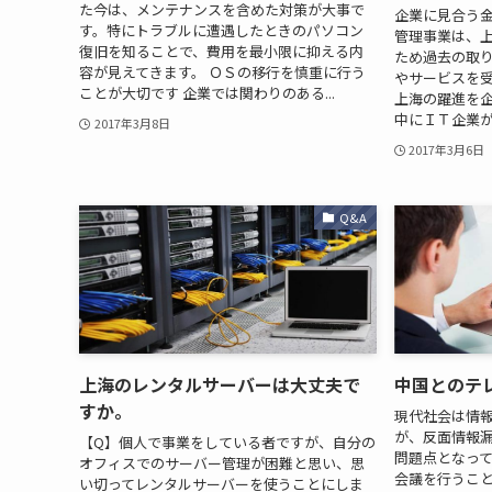
た今は、メンテナンスを含めた対策が大事で
企業に見合う
す。特にトラブルに遭遇したときのパソコン
管理事業は、
復旧を知ることで、費用を最小限に抑える内
ため過去の取
容が見えてきます。 ＯＳの移行を慎重に行う
やサービスを
ことが大切です 企業では関わりのある...
上海の躍進を企
中にＩＴ企業が
2017年3月8日
2017年3月6日
Q&A
上海のレンタルサーバーは大丈夫で
中国とのテ
すか。
現代社会は情
が、反面情報
【Q】個人で事業をしている者ですが、自分の
問題点となっ
オフィスでのサーバー管理が困難と思い、思
会議を行うこ
い切ってレンタルサーバーを使うことにしま