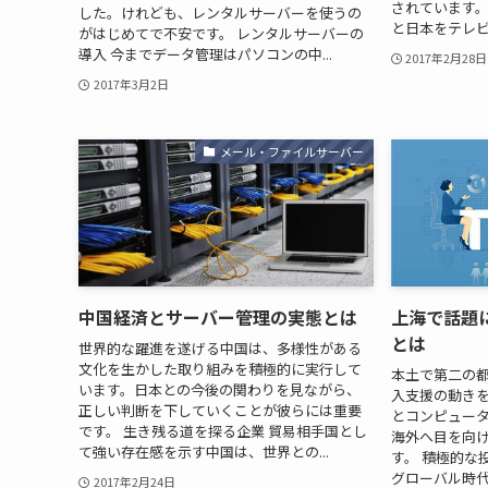
されています。
した。けれども、レンタルサーバーを使うの
と日本をテレビ
がはじめてで不安です。 レンタルサーバーの
導入 今までデータ管理はパソコンの中...
2017年2月28日
2017年3月2日
メール・ファイルサーバー
中国経済とサーバー管理の実態とは
上海で話題
とは
世界的な躍進を遂げる中国は、多様性がある
文化を生かした取り組みを積極的に実行して
本土で第二の都
います。日本との今後の関わりを見ながら、
入支援の動き
正しい判断を下していくことが彼らには重要
とコンピュー
です。 生き残る道を探る企業 貿易相手国とし
海外へ目を向
て強い存在感を示す中国は、世界との...
す。 積極的な
グローバル時代
2017年2月24日