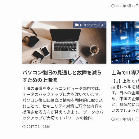
2017年2月22日
ITメンテナンス
パソコン復旧の見通しと故障を減ら
上海でIT
すための上海流
【Q】上海でI
技術レベルを
上海の躍進を支えるコンピュータ部門では、
す。日本の企
データのバックアップに力を注いでいます。
め、中国の企
パソコン復旧に役立つ情報を積極的に取り込
が、具体的に
むことで、セキュリティ対策に万全な内容を
いのでしょうか？
提供させる方向が見えてきます。 データのバ
ックアップが大切です パソコンの操作...
2017年2月16日
2017年2月18日