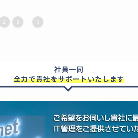
2
3
...
6
社員一同
全力で貴社をサポートいたします