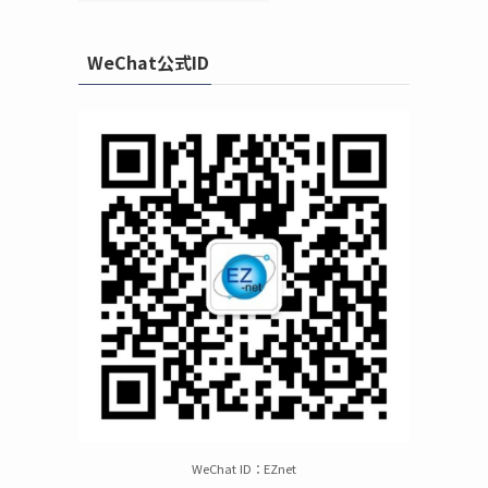
WeChat公式ID
WeChat ID：EZnet