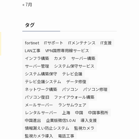
« 7月
タグ
fortinet
ITサポート
ITメンテナンス
IT支援
LAN工事
VPN国際専用線サービス
インフラ構築
カメラ
サーバー構築
サーバー管理
システム保守サービス
システム構築保守
テレビ会議
テレビ会議システム
データ修復
ネットワーク構築
パソコン
パソコン修理
パソコン復旧
ファイアウォール構築
メールサーバー
ランサムウェア
レンタルサーバー
上海
中国
中国事務所
中国進出
企業版微信5.0 AI
導入支援
情報漏えい防止システム
監視カメラ
監視カメラ導入
電話工事