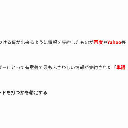
つける事が出来るように情報を集約したものが
百度
や
Yahoo
等
ザーにとって有意義で最もふさわしい情報が集約された「
単語
ードを打つかを想定する