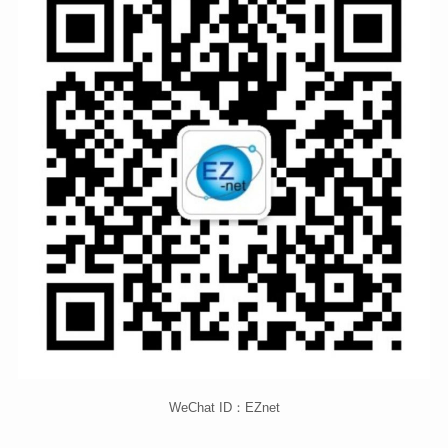
WeChat ID：EZnet