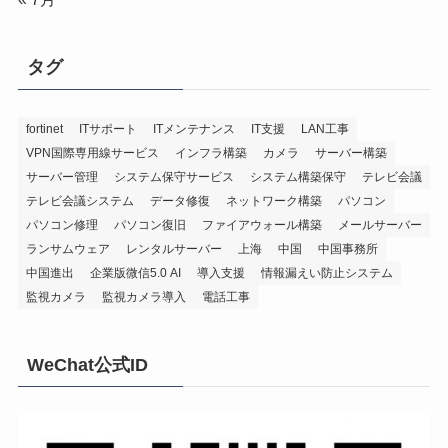
タグ
fortinet
ITサポート
ITメンテナンス
IT支援
LAN工事
VPN国際専用線サービス
インフラ構築
カメラ
サーバー構築
サーバー管理
システム保守サービス
システム構築保守
テレビ会議
テレビ会議システム
データ修復
ネットワーク構築
パソコン
パソコン修理
パソコン復旧
ファイアウォール構築
メールサーバー
ランサムウェア
レンタルサーバー
上海
中国
中国事務所
中国進出
企業版微信5.0 AI
導入支援
情報漏えい防止システム
監視カメラ
監視カメラ導入
電話工事
WeChat公式ID