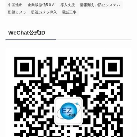
中国進出
企業版微信5.0 AI
導入支援
情報漏えい防止システム
監視カメラ
監視カメラ導入
電話工事
WeChat公式ID