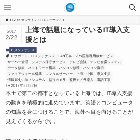
EZ-netオンライン
ITメンテナンス
上海で話題になっているIT導入支
2017
2/22
援とは
ITメンテナンス
ITサポート
ITメンテナンス
LAN工事
VPN国際専用線サービス
サーバー管理
システム保守サービス
テレビ会議
テレビ会議システム
データ修復
ネットワーク構築
パソコン修理
パソコン復旧
ファイアウォール構築
レンタルサーバー
上海
中国
導入支援
情報漏えい防止システム
監視カメラ
監視カメラ導入
電話工事
2017年2月22日
本土で第二の都市となっている上海では、IT導入支援
の動きを積極的に進めています。英語とコンピュータ
の知識を身につけることで、海外へ目を向けることが
見えてくるからです。