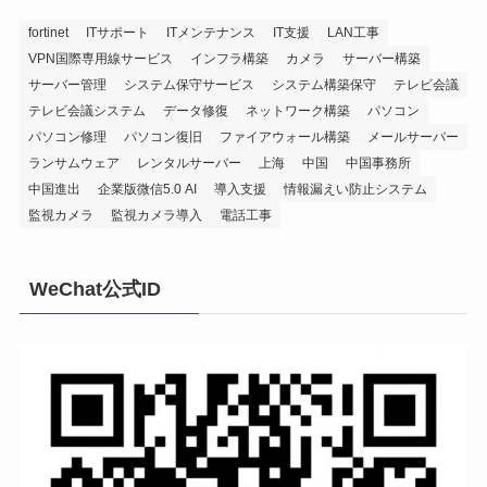
fortinet
ITサポート
ITメンテナンス
IT支援
LAN工事
VPN国際専用線サービス
インフラ構築
カメラ
サーバー構築
サーバー管理
システム保守サービス
システム構築保守
テレビ会議
テレビ会議システム
データ修復
ネットワーク構築
パソコン
パソコン修理
パソコン復旧
ファイアウォール構築
メールサーバー
ランサムウェア
レンタルサーバー
上海
中国
中国事務所
中国進出
企業版微信5.0 AI
導入支援
情報漏えい防止システム
監視カメラ
監視カメラ導入
電話工事
WeChat公式ID